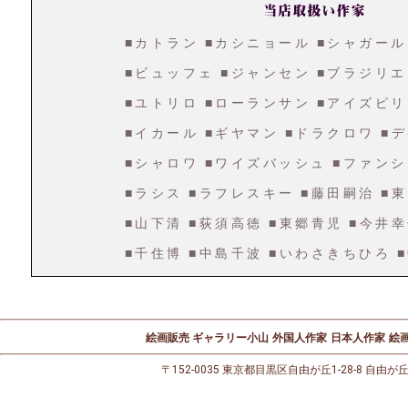
■カトラン
■カシニョール
■シャガール
■ビュッフェ
■ジャンセン
■ブラジリエ
■ユトリロ
■ローランサン
■アイズピリ
■イカール
■ギヤマン
■ドラクロワ
■
■シャロワ
■ワイズバッシュ
■ファンシ
■ラシス
■ラフレスキー
■藤田嗣治
■
■山下清
■荻須高徳
■東郷青児
■今井
■千住博
■中島千波
■いわさきちひろ
絵画販売 ギャラリー小山
外国人作家
日本人作家
絵画
〒152-0035 東京都目黒区自由が丘1-28-8 自由が