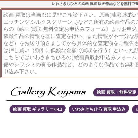
いわさきちひろの絵画 買取 版画作品などを無料で
絵画 買取は当画廊に是非ご相談下さい。原画(油彩,水彩,パス
エッチング,シルクスクリーン...)などご所有の絵画作品
らの《絵画 買取-無料査定お申込みフォーム》よりお申
依頼作品の情報を基に査定を行い、また情報が不十分な
など）をお送り頂きましてから具体的な査定額をご報告
は押し買い（強引に低額な金額で買取を行う）といった
こちらではいわさきちひろの[ 絵画買取お申込みフォーム
傷やシワ,シミの有る作品など、どのような作品でも無料
申込み下さい。
絵画 買取・無料査定
絵画 買取 ギャラリー小山
いわさきちひろ 買取 申込み