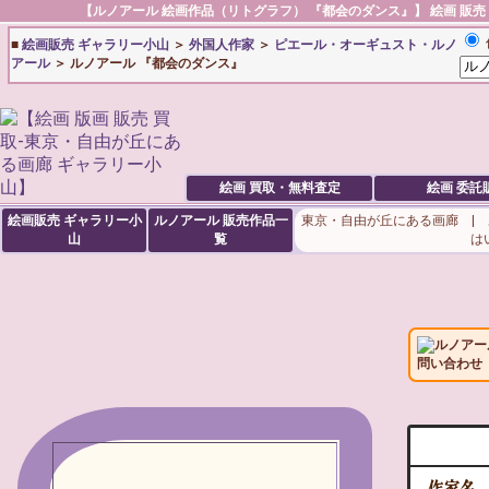
【
ルノアール
絵画作品（リトグラフ） 『都会のダンス』】 絵画 販売 
■
絵画販売 ギャラリー小山
＞
外国人作家
＞
ピエール・オーギュスト・ルノ
アール
＞ ルノアール 『都会のダンス』
絵画 買取・無料査定
絵画 委託
絵画販売 ギャラリー小
ルノアール
販売作品一
東京・自由が丘にある画廊 |
山
覧
は
ルノアー
問い合わせ