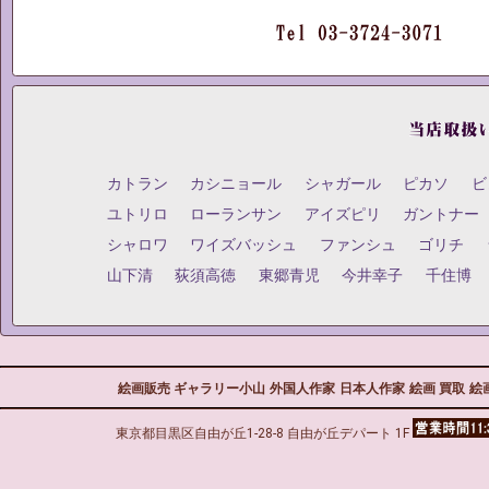
カトラン
カシニョール
シャガール
ピカソ
ビ
ユトリロ
ローランサン
アイズピリ
ガントナー
シャロワ
ワイズバッシュ
ファンシュ
ゴリチ
山下清
荻須高徳
東郷青児
今井幸子
千住博
絵画販売 ギャラリー小山
外国人作家
日本人作家
絵画 買取
絵
東京都目黒区自由が丘1-28-8 自由が丘デパート 1F