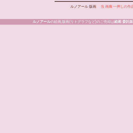
ルノアール 版画
当 画廊 一押しの作
ルノアール
の絵画,版画(リトグラフなど)のご売却は
絵画 委託