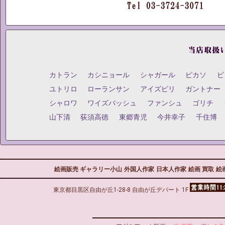
カトラン
カシニョール
シャガール
ピカソ
ビ
ユトリロ
ローランサン
アイズピリ
ガントナー
シャロワ
ワイズバッシュ
ファンシュ
ゴリチ
山下清
荻須高徳
東郷青児
今井幸子
千住博
絵画販売 ギャラリー小山
外国人作家
日本人作家
絵画 買取
絵
東京都目黒区自由が丘1-28-8 自由が丘デパート 1F