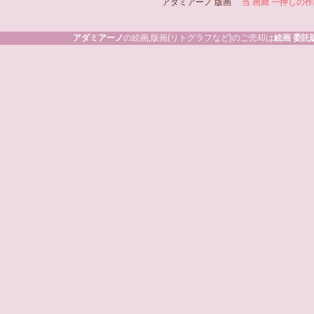
アダミアーノ 版画
当 画廊 一押しの
アダミアーノ
の絵画,版画(リトグラフなど)のご売却は
絵画 委託