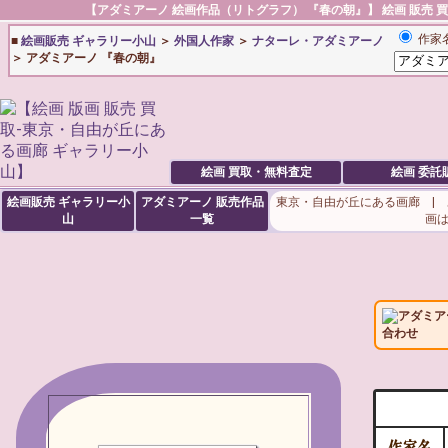
【
アダミアーノ
絵画作品（リトグラフ） 『春の朝』】 絵画 販売 買
作家名
■
絵画販売 ギャラリー小山
＞
外国人作家
＞
ナターレ・アダミアーノ
＞ アダミアーノ 『春の朝』
絵画 買取・無料査定
絵画 委託
絵画販売 ギャラリー小
アダミアーノ
販売作品
東京・自由が丘にある画廊 |
山
一覧
画
アダミア
合わせ