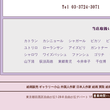
カトラン
カシニョール
シャガール
ピカソ
ビ
ユトリロ
ローランサン
アイズピリ
ガントナー
シャロワ
ワイズバッシュ
ファンシュ
ゴリチ
山下清
荻須高徳
東郷青児
今井幸子
千住博
絵画販売 ギャラリー小山
外国人作家
日本人作家
絵画 買取
絵
東京都目黒区自由が丘1-28-8 自由が丘デパート 1F