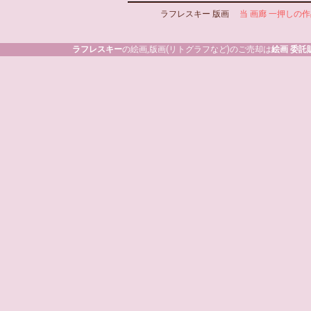
ラフレスキー 版画
当 画廊 一押しの
ラフレスキー
の絵画,版画(リトグラフなど)のご売却は
絵画 委託