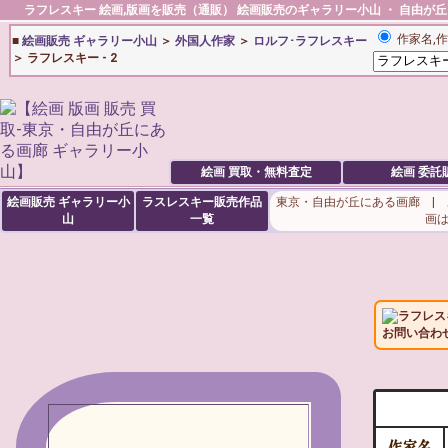
ラフレスキー
絵画,版画を販売（通販）
絵画販売
のギャラリー小山 ・ 自由が
作家名,作
■
絵画販売 ギャラリー小山
＞
外国人作家
＞
ロルフ･ラフレスキー
＞ ラフレスキー - 2
絵画 買取・無料査定
絵画 委託
絵画販売 ギャラリー小
ラスレスキー販売作品
東京・自由が丘にある画廊 |
山
一覧
画
ラフレス
お問い合わ