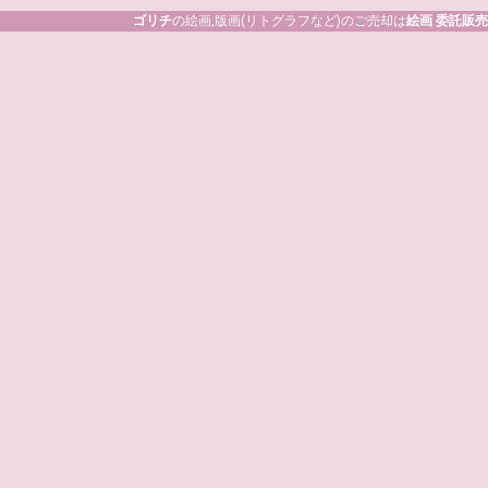
ゴリチ
の絵画,版画(リトグラフなど)のご売却は
絵画 委託販売