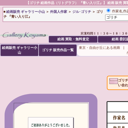
【ゴリチ 絵画作品（リトグラフ） 『青い入り江』】 絵画 販売 買取
作家名,作
■
絵画販売 ギャラリー小山
＞
外国人作家
＞
ジル･ゴリチ
＞ ゴリ
チ 『青い入り江』
絵画 買取・無料査定
絵画 委託
絵画販売 ギャラリー小
東京・自由が丘にある画廊 |
ゴリチ
販売作品一覧
山
ゴリ
い合