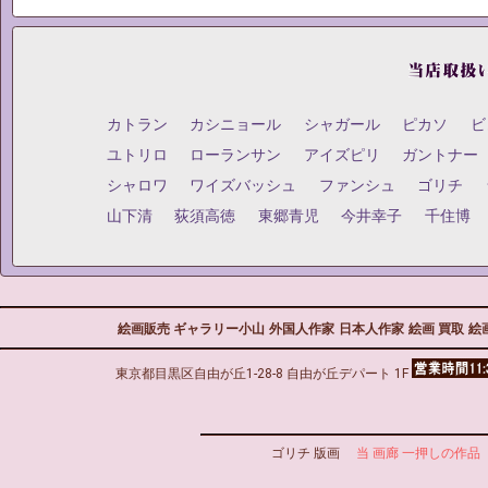
カトラン
カシニョール
シャガール
ピカソ
ビ
ユトリロ
ローランサン
アイズピリ
ガントナー
シャロワ
ワイズバッシュ
ファンシュ
ゴリチ
山下清
荻須高徳
東郷青児
今井幸子
千住博
絵画販売 ギャラリー小山
外国人作家
日本人作家
絵画 買取
絵
東京都目黒区自由が丘1-28-8 自由が丘デパート 1F
ゴリチ 版画
当 画廊 一押しの作品