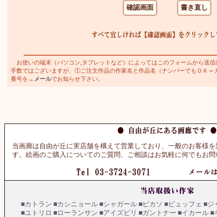
お使いの端末（パソコン,タブレットなど）によってはこのフォームから送信
手数ではございますが、①ご注文作品の作家名と作品名（ナンバーでもＯＫ＝カトラ
番号を→
メール
でお知らせ下さい。
当画廊は自由が丘に実店舗を構えて営業しており、一般のお客様を
す。絵画のご購入についてのご質問、ご相談はお気軽に何でもお問
■カトラン
■カシニョール
■シャガール
■ピカソ
■ビュッフェ
■ジ
■ユトリロ
■ローランサン
■アイズピリ
■ガントナー
■イカール
■