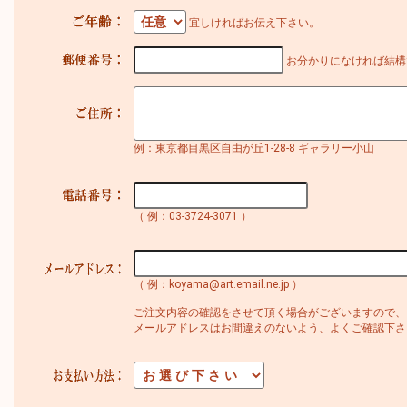
宜しければお伝え下さい。
お分かりになければ結構
例：東京都目黒区自由が丘1-28-8 ギャラリー小山
（ 例：03-3724-3071 ）
（ 例：koyama@art.email.ne.jp ）
ご注文内容の確認をさせて頂く場合がございますので、
メールアドレスはお間違えのないよう、よくご確認下さ