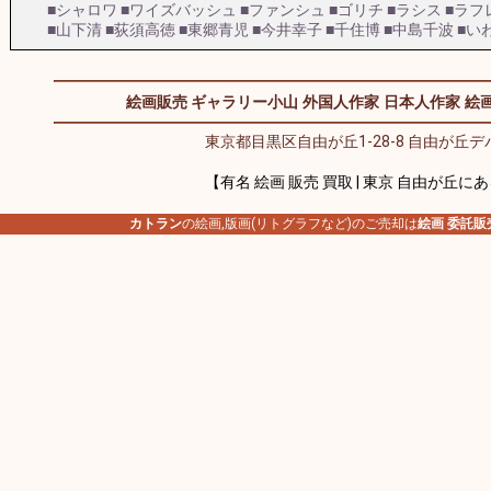
■シャロワ
■ワイズバッシュ
■ファンシュ
■ゴリチ
■ラシス
■ラフ
■山下清
■荻須高徳
■東郷青児
■今井幸子
■千住博
■中島千波
■い
絵画販売 ギャラリー小山
外国人作家
日本人作家
絵画
東京都目黒区自由が丘1-28-8 自由が丘デパ
【有名 絵画 販売 買取 | 東京 自由が丘に
カトラン
の絵画,版画(リトグラフなど)のご売却は
絵画 委託販