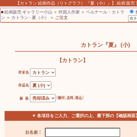
【カトラン 絵画作品（リトグラフ） 『夏（小）』】 絵画 販売 買
■
絵画販売 ギャラリー小山
＞
外国人作家
＞
ベルナール・カトラ
ン
＞
カトラン - 夏（小）
＞ ご注文
カトラン『夏』 (小)
【カトラン】
▼ 各項目をご入力、ご選択の上、最下部の【確認画面