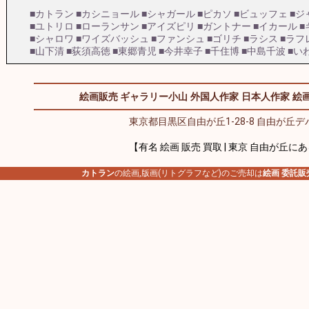
■カトラン
■カシニョール
■シャガール
■ピカソ
■ビュッフェ
■ジ
■ユトリロ
■ローランサン
■アイズピリ
■ガントナー
■イカール
■
■シャロワ
■ワイズバッシュ
■ファンシュ
■ゴリチ
■ラシス
■ラフ
■山下清
■荻須高徳
■東郷青児
■今井幸子
■千住博
■中島千波
■い
絵画販売 ギャラリー小山
外国人作家
日本人作家
絵画
東京都目黒区自由が丘1-28-8 自由が丘デパ
【有名 絵画 販売 買取 | 東京 自由が丘に
カトラン
の絵画,版画(リトグラフなど)のご売却は
絵画 委託販