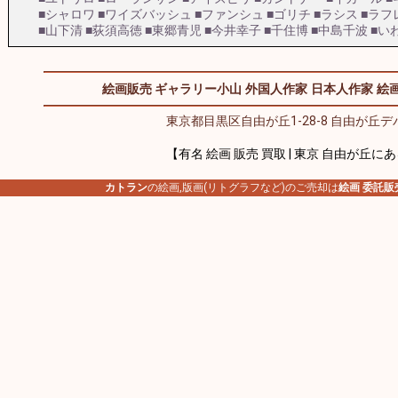
■シャロワ
■ワイズバッシュ
■ファンシュ
■ゴリチ
■ラシス
■ラフ
■山下清
■荻須高徳
■東郷青児
■今井幸子
■千住博
■中島千波
■い
絵画販売 ギャラリー小山
外国人作家
日本人作家
絵画
東京都目黒区自由が丘1-28-8 自由が丘デパ
【有名 絵画 販売 買取 | 東京 自由が丘に
カトラン
の絵画,版画(リトグラフなど)のご売却は
絵画 委託販