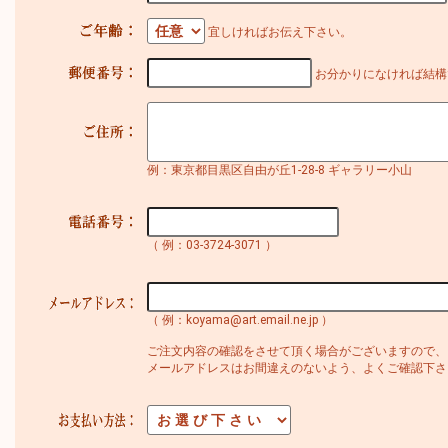
宜しければお伝え下さい。
お分かりになければ結構
例：東京都目黒区自由が丘1-28-8 ギャラリー小山
（ 例：03-3724-3071 ）
（ 例：koyama@art.email.ne.jp ）
ご注文内容の確認をさせて頂く場合がございますので、
メールアドレスはお間違えのないよう、よくご確認下さ