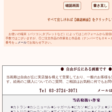
お使いの端末（パソコン,タブレットなど）によってはこのフォームから送信
手数ではございますが、①ご注文作品の作家名と作品名（ナンバーでもＯＫ＝カトラ
番号を→
メール
でお知らせ下さい。
当画廊は自由が丘に実店舗を構えて営業しており、一般のお客様を
す。絵画のご購入についてのご質問、ご相談はお気軽に何でもお問
■カトラン
■カシニョール
■シャガール
■ピカソ
■ビュッフェ
■ジ
■ユトリロ
■ローランサン
■アイズピリ
■ガントナー
■イカール
■