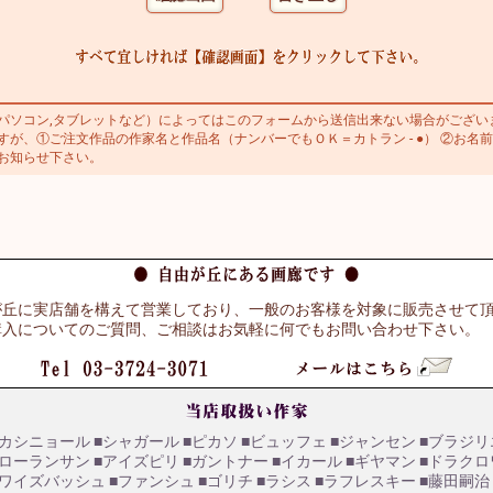
ソコン,タブレットなど）によってはこのフォームから送信出来ない場合がござい
が、①ご注文作品の作家名と作品名（ナンバーでもＯＫ＝カトラン - ●） ②お名前
お知らせ下さい。
が丘に実店舗を構えて営業しており、一般のお客様を対象に販売させて
購入についてのご質問、ご相談はお気軽に何でもお問い合わせ下さい。
■カシニョール
■シャガール
■ピカソ
■ビュッフェ
■ジャンセン
■ブラジリ
■ローランサン
■アイズピリ
■ガントナー
■イカール
■ギヤマン
■ドラクロ
■ワイズバッシュ
■ファンシュ
■ゴリチ
■ラシス
■ラフレスキー
■藤田嗣治