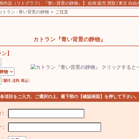
画作品（リトグラフ） 『青い背景の静物』】 絵画 販売 買取 | 東京 自
カトラン - 青い背景の静物
＞ ご注文
カトラン『青い背景の静物』
ラン】
 各項目をご入力、ご選択の上、最下部の【確認画面】を押して下さい。