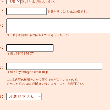
宜しければお伝え下さい。
お分かりになければ結構です。
例：東京都目黒区自由が丘1-28-8 ギャラリー小山
（ 例：03-3724-3071 ）
（ 例：koyama@art.email.ne.jp ）
ご注文内容の確認をさせて頂く場合がございますので、
メールアドレスはお間違えのないよう、よくご確認下さい。