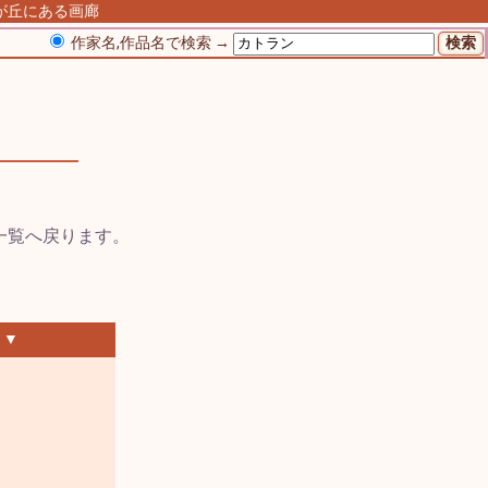
由が丘にある画廊
作家名,作品名で検索 →
 ▼