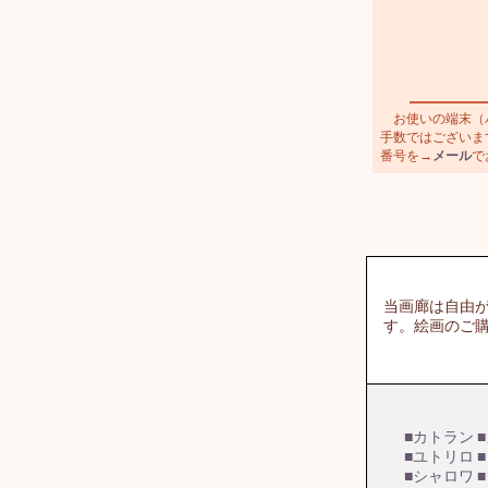
お使いの端末（パ
手数ではございます
番号を→
メール
で
当画廊は自由
す。絵画のご
■カトラン
■ユトリロ
■シャロワ