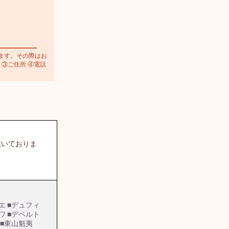
ます。その際はお
 ③ご住所 ④電話
頂いておりま
エ
■デュフィ
ワ
■デペルト
■東山魁夷