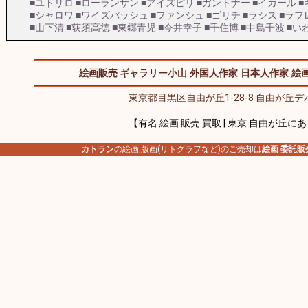
■ユトリロ
■ローランサン
■アイズピリ
■ガントナー
■イカール
■
■シャロワ
■ワイズバッシュ
■ファンシュ
■ゴリチ
■ラシス
■ラフ
■山下清
■荻須高徳
■東郷青児
■今井幸子
■千住博
■中島千波
■い
絵画販売 ギャラリー小山
外国人作家
日本人作家
絵画
東京都目黒区自由が丘1-28-8 自由が丘デパ
【有名 絵画 販売 買取 | 東京 自由が丘に
カトラン
の絵画,版画(リトグラフなど)のご売却は
絵画 委託販