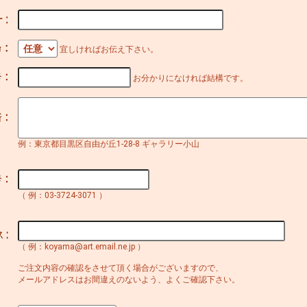
宜しければお伝え下さい。
お分かりになければ結構です。
例：東京都目黒区自由が丘1-28-8 ギャラリー小山
（ 例：03-3724-3071 ）
（ 例：koyama@art.email.ne.jp ）
ご注文内容の確認をさせて頂く場合がございますので、
メールアドレスはお間違えのないよう、よくご確認下さい。