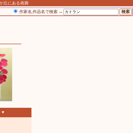
由が丘にある画廊
作家名,作品名で検索 →
 ▼