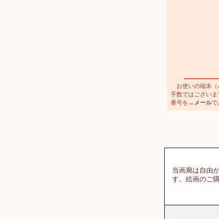
お使いの端末（パ
手数ではございます
番号を→
メール
で
当画廊は自由
す。絵画のご