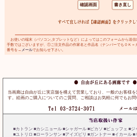
お使いの端末（パソコン,タブレットなど）によってはこのフォームから送信
手数ではございますが、①ご注文作品の作家名と作品名（ナンバーでもＯＫ＝カトラ
番号を→
メール
でお知らせ下さい。
当画廊は自由が丘に実店舗を構えて営業しており、一般のお客様を
す。絵画のご購入についてのご質問、ご相談はお気軽に何でもお問
■カトラン
■カシニョール
■シャガール
■ピカソ
■ビュッフェ
■ジ
■ユトリロ
■ローランサン
■アイズピリ
■ガントナー
■イカール
■