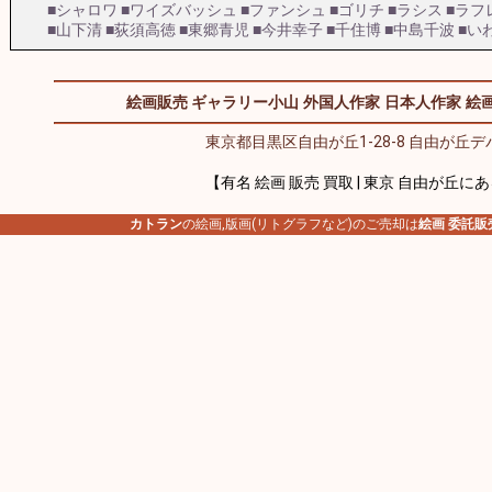
■シャロワ
■ワイズバッシュ
■ファンシュ
■ゴリチ
■ラシス
■ラフ
■山下清
■荻須高徳
■東郷青児
■今井幸子
■千住博
■中島千波
■い
絵画販売 ギャラリー小山
外国人作家
日本人作家
絵画
東京都目黒区自由が丘1-28-8 自由が丘デパ
【有名 絵画 販売 買取 | 東京 自由が丘に
カトラン
の絵画,版画(リトグラフなど)のご売却は
絵画 委託販