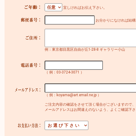
宜しければお伝え下さい。
お分かりになければ結構
例：東京都目黒区自由が丘1-28-8 ギャラリー小山
（ 例：03-3724-3071 ）
（ 例：koyama@art.email.ne.jp ）
ご注文内容の確認をさせて頂く場合がございますので、
メールアドレスはお間違えのないよう、よくご確認下さ