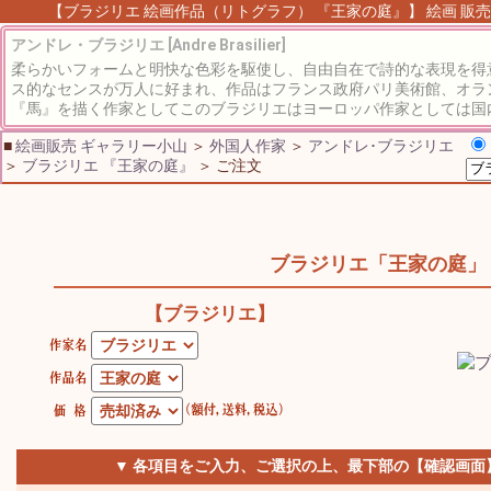
【ブラジリエ 絵画作品（リトグラフ） 『王家の庭』】 絵画 販売 
アンドレ・ブラジリエ [Andre Brasilier]
柔らかいフォームと明快な色彩を駆使し、自由自在で詩的な表現を得
ス的なセンスが万人に好まれ、作品はフランス政府パリ美術館、オラ
『馬』を描く作家としてこのブラジリエはヨーロッパ作家としては国内
■
絵画販売 ギャラリー小山
＞
外国人作家
＞
アンドレ･ブラジリエ
＞
ブラジリエ 『王家の庭』
＞ ご注文
ブラジリエ「王家の庭」
【ブラジリエ】
▼ 各項目をご入力、ご選択の上、最下部の【確認画面