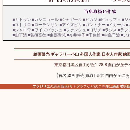
■カトラン
■カシニョール
■シャガール
■ピカソ
■ビュッフェ
■ジ
■ユトリロ
■ローランサン
■アイズピリ
■ガントナー
■イカール
■
■シャロワ
■ワイズバッシュ
■ファンシュ
■ゴリチ
■ラシス
■ラフ
■山下清
■荻須高徳
■東郷青児
■今井幸子
■千住博
■中島千波
■い
絵画販売 ギャラリー小山
外国人作家
日本人作家
絵画
東京都目黒区自由が丘1-28-8 自由が丘デパ
【有名 絵画 販売 買取 | 東京 自由が丘に
ブラジリエ
の絵画,版画(リトグラフなど)のご売却は
絵画 委託