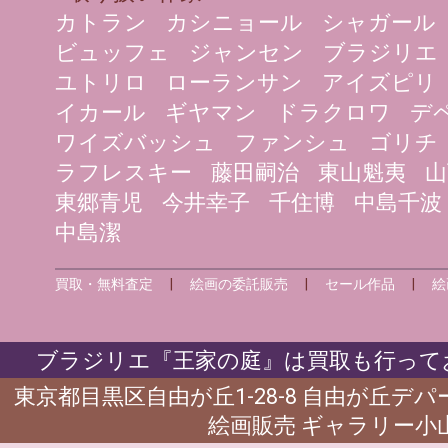
カトラン
カシニョール
シャガール
ビュッフェ
ジャンセン
ブラジリエ
ユトリロ
ローランサン
アイズピリ
イカール
ギヤマン
ドラクロワ
デ
ワイズバッシュ
ファンシュ
ゴリチ
ラフレスキー
藤田嗣治
東山魁夷
山
東郷青児
今井幸子
千住博
中島千波
中島潔
買取・無料査定
|
絵画の委託販売
|
セール作品
|
絵
ブラジリエ『王家の庭』は買取も行ってお
東京都目黒区自由が丘1-28-8 自由が丘デ
絵画販売 ギャラリー小