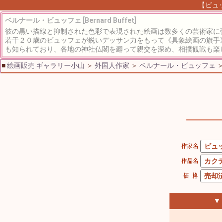
【ビュッ
ベルナール・ビュッフェ [Bernard Buffet]
彼の黒い描線と抑制された色彩で表現された絵画は数多くの芸術家に
若干２０歳のビュッフェが鋭いデッサン力をもって《具象絵画の旗手
も知られており、各地の神社仏閣を廻って親交を深め、相撲観戦も楽
■
絵画販売 ギャラリー小山
＞
外国人作家
＞
ベルナール・ビュッフェ
▼