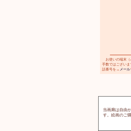
お使いの端末（パ
手数ではございます
話番号を→
メール
当画廊は自由
す。絵画のご