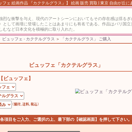
フェ 絵画作品 『カクテルグラス』】 絵画 販売 買取 | 東京 自由が丘
強烈な衝撃を与え、現代のアートシーンにおいてもその存在感は揺るぎ
》として画壇に登場したことはあまりにも有名である。作品はパリ国立
しむなど日本文化を積極的に取り入れた。
＞
ビュッフェ - カクテルグラス
＞
「カクテルグラス」 ご購入
ビュッフェ「カクテルグラス」
【ビュッフェ】
 各項目をご入力、ご選択の上、最下部の【確認画面】を押して下さい。