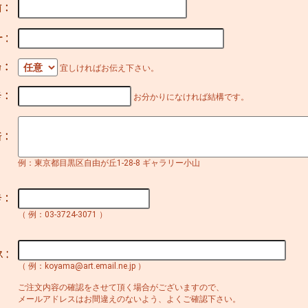
宜しければお伝え下さい。
お分かりになければ結構です。
例：東京都目黒区自由が丘1-28-8 ギャラリー小山
（ 例：03-3724-3071 ）
（ 例：koyama@art.email.ne.jp ）
ご注文内容の確認をさせて頂く場合がございますので、
メールアドレスはお間違えのないよう、よくご確認下さい。