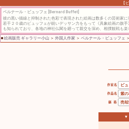
【ビ
ベルナール・ビュッフェ [Bernard Buffet]
彼の黒い描線と抑制された色彩で表現された絵画は数多くの芸術家に
若干２０歳のビュッフェが鋭いデッサン力をもって《具象絵画の旗手
も知られており、各地の神社仏閣を廻って親交を深め、相撲観戦も楽
■
絵画販売 ギャラリー小山
＞
外国人作家
＞
ベルナール・ビュッフェ
▼