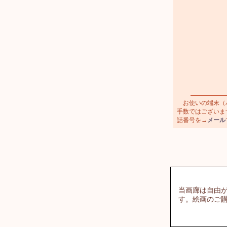
お使いの端末（パ
手数ではございます
話番号を→
メール
当画廊は自由
す。絵画のご