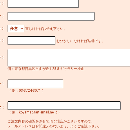
宜しければお伝え下さい。
お分かりになければ結構です。
例：東京都目黒区自由が丘1-28-8 ギャラリー小山
（ 例：03-3724-3071 ）
（ 例：koyama@art.email.ne.jp ）
ご注文内容の確認をさせて頂く場合がございますので、
メールアドレスはお間違えのないよう、よくご確認下さい。