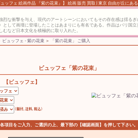
ュッフェ 絵画作品 『紫の花束』】 絵画 販売 買取 | 東京 自由が丘にあ
強烈な衝撃を与え、現代のアートシーンにおいてもその存在感は揺るぎ
》として画壇に登場したことはあまりにも有名である。作品はパリ国立
しむなど日本文化を積極的に取り入れた。
＞
ビュッフェ - 紫の花束
＞
「紫の花束」 ご購入
ビュッフェ「紫の花束」
【ビュッフェ】
 各項目をご入力、ご選択の上、最下部の【確認画面】を押して下さい。