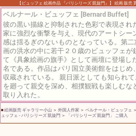
【ビュッフェ 絵画作品 『パリシリーズ 凱旋門』】 絵画 販売 買
ベルナール・ビュッフェ [Bernard Buffet]
彼の黒い描線と抑制された色彩で表現され
家に強烈な衝撃を与え、現代のアートシー
感は揺るぎのないものとなっている。第二
画の洪水の中に若干２０歳のビュッフェが
て《具象絵画の旗手》として画壇に登場し
名である。作品はパリ国立美術館をはじめ
収蔵されている。 親日派としても知られ
を廻って親交を深め、相撲観戦も楽しむな
取り入れた。
■
絵画販売 ギャラリー小山
＞
外国人作家
＞
ベルナール・ビュッフェ
ュッフェ - パリシリーズ 凱旋門
＞
「パリシリーズ 凱旋門」 ご購入