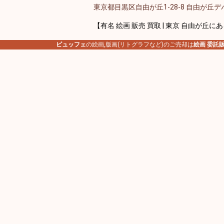
東京都目黒区自由が丘1-28-8 自由が丘デパ
【有名 絵画 販売 買取 | 東京 自由が丘に
ビュッフェ
の絵画,版画(リトグラフなど)のご売却は
絵画 委託