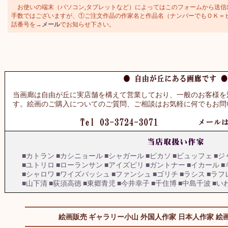
お使いの端末（パソコン,タブレットなど）によってはこのフォームから送信
手数ではございますが、①ご注文作品の作家名と作品名（ナンバーでもＯＫ＝ビュッ
話番号を→
メール
でお知らせ下さい。
当画廊は自由が丘に実店舗を構えて営業しており、一般のお客様を
す。絵画のご購入についてのご質問、ご相談はお気軽に何でもお問
■カトラン
■カシニョール
■シャガール
■ピカソ
■ビュッフェ
■ジ
■ユトリロ
■ローランサン
■アイズピリ
■ガントナー
■イカール
■
■シャロワ
■ワイズバッシュ
■ファンシュ
■ゴリチ
■ラシス
■ラフ
■山下清
■荻須高徳
■東郷青児
■今井幸子
■千住博
■中島千波
■い
絵画販売 ギャラリー小山
外国人作家
日本人作家
絵画