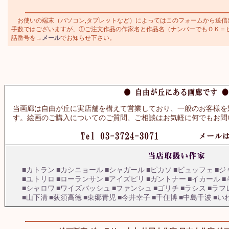
お使いの端末（パソコン,タブレットなど）によってはこのフォームから送信
手数ではございますが、①ご注文作品の作家名と作品名（ナンバーでもＯＫ＝ビュッ
話番号を→
メール
でお知らせ下さい。
当画廊は自由が丘に実店舗を構えて営業しており、一般のお客様を
す。絵画のご購入についてのご質問、ご相談はお気軽に何でもお問
■カトラン
■カシニョール
■シャガール
■ピカソ
■ビュッフェ
■ジ
■ユトリロ
■ローランサン
■アイズピリ
■ガントナー
■イカール
■
■シャロワ
■ワイズバッシュ
■ファンシュ
■ゴリチ
■ラシス
■ラフ
■山下清
■荻須高徳
■東郷青児
■今井幸子
■千住博
■中島千波
■い