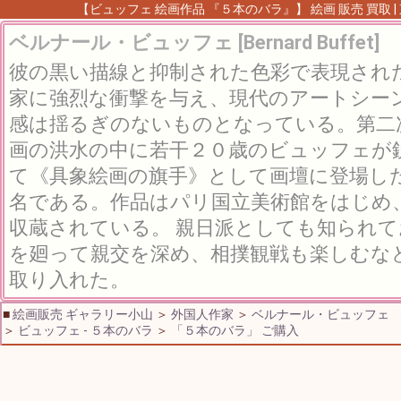
【ビュッフェ 絵画作品 『５本のバラ』】 絵画 販売 買取 
ベルナール・ビュッフェ [Bernard Buffet]
彼の黒い描線と抑制された色彩で表現され
家に強烈な衝撃を与え、現代のアートシー
感は揺るぎのないものとなっている。第二
画の洪水の中に若干２０歳のビュッフェが
て《具象絵画の旗手》として画壇に登場し
名である。作品はパリ国立美術館をはじめ
収蔵されている。 親日派としても知られ
を廻って親交を深め、相撲観戦も楽しむな
取り入れた。
■
絵画販売 ギャラリー小山
＞
外国人作家
＞
ベルナール・ビュッフェ
＞
ビュッフェ - ５本のバラ
＞
「５本のバラ」 ご購入