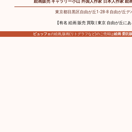
絵画販売 ギャラリー小山
外国人作家
日本人作家
絵画
東京都目黒区自由が丘1-28-8 自由が丘デパ
【有名 絵画 販売 買取 | 東京 自由が丘に
ビュッフェ
の絵画,版画(リトグラフなど)のご売却は
絵画 委託