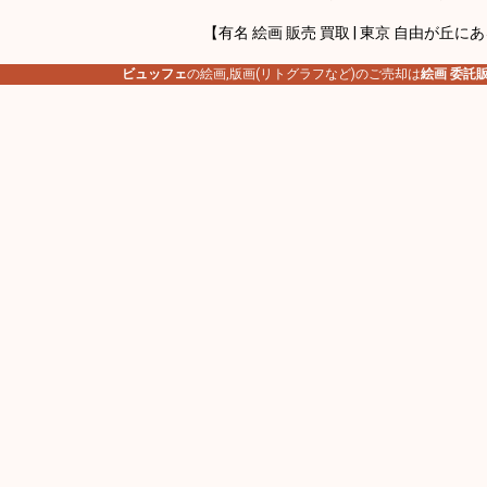
【有名 絵画 販売 買取 | 東京 自由が丘に
ビュッフェ
の絵画,版画(リトグラフなど)のご売却は
絵画 委託