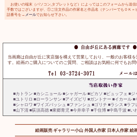
お使いの端末（パソコン,タブレットなど）によってはこのフォームから送信
手数ではございますが、①ご注文作品の作家名と作品名（ナンバーでもＯＫ＝ビュッ
話番号を→
メール
でお知らせ下さい。
当画廊は自由が丘に実店舗を構えて営業しており、一般のお客様を
す。絵画のご購入についてのご質問、ご相談はお気軽に何でもお問
■カトラン
■カシニョール
■シャガール
■ピカソ
■ビュッフェ
■ジ
■ユトリロ
■ローランサン
■アイズピリ
■ガントナー
■イカール
■
■シャロワ
■ワイズバッシュ
■ファンシュ
■ゴリチ
■ラシス
■ラフ
■山下清
■荻須高徳
■東郷青児
■今井幸子
■千住博
■中島千波
■い
絵画販売 ギャラリー小山
外国人作家
日本人作家
絵画