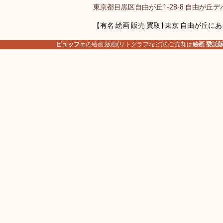
東京都目黒区自由が丘1-28-8 自由が丘デパ
【有名 絵画 販売 買取 | 東京 自由が丘に
ビュッフェ
の絵画,版画(リトグラフなど)のご売却は
絵画 委託