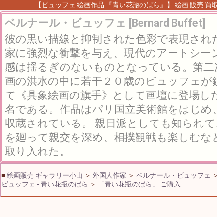
【ビュッフェ 絵画作品 『青い花瓶のばら』】 絵画 販売 買取
ベルナール・ビュッフェ [Bernard Buffet]
彼の黒い描線と抑制された色彩で表現され
家に強烈な衝撃を与え、現代のアートシー
感は揺るぎのないものとなっている。第二
画の洪水の中に若干２０歳のビュッフェが
て《具象絵画の旗手》として画壇に登場し
名である。作品はパリ国立美術館をはじめ
収蔵されている。 親日派としても知られ
を廻って親交を深め、相撲観戦も楽しむな
取り入れた。
■
絵画販売 ギャラリー小山
＞
外国人作家
＞
ベルナール・ビュッフェ
ビュッフェ - 青い花瓶のばら
＞
「青い花瓶のばら」 ご購入