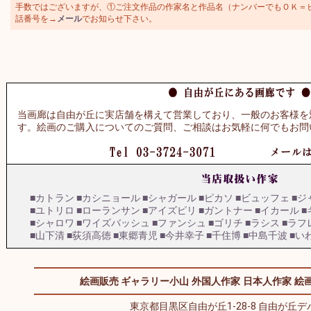
手数ではございますが、①ご注文作品の作家名と作品名（ナンバーでもＯＫ＝ビュッ
話番号を→
メール
でお知らせ下さい。
当画廊は自由が丘に実店舗を構えて営業しており、一般のお客様を
す。絵画のご購入についてのご質問、ご相談はお気軽に何でもお問
■カトラン
■カシニョール
■シャガール
■ピカソ
■ビュッフェ
■ジ
■ユトリロ
■ローランサン
■アイズピリ
■ガントナー
■イカール
■
■シャロワ
■ワイズバッシュ
■ファンシュ
■ゴリチ
■ラシス
■ラフ
■山下清
■荻須高徳
■東郷青児
■今井幸子
■千住博
■中島千波
■い
絵画販売 ギャラリー小山
外国人作家
日本人作家
絵画
東京都目黒区自由が丘1-28-8 自由が丘デパ