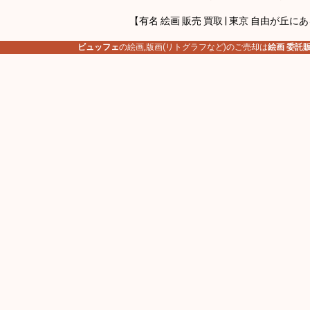
【有名 絵画 販売 買取 | 東京 自由が丘に
ビュッフェ
の絵画,版画(リトグラフなど)のご売却は
絵画 委託