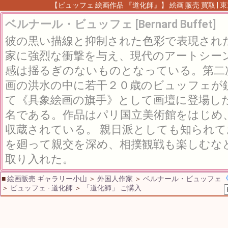
【ビュッフェ 絵画作品 『道化師』】 絵画 販売 買取 |
ベルナール・ビュッフェ [Bernard Buffet]
彼の黒い描線と抑制された色彩で表現され
家に強烈な衝撃を与え、現代のアートシー
感は揺るぎのないものとなっている。第二
画の洪水の中に若干２０歳のビュッフェが
て《具象絵画の旗手》として画壇に登場し
名である。作品はパリ国立美術館をはじめ
収蔵されている。 親日派としても知られ
を廻って親交を深め、相撲観戦も楽しむな
取り入れた。
■
絵画販売 ギャラリー小山
＞
外国人作家
＞
ベルナール・ビュッフェ
＞
ビュッフェ - 道化師
＞
「道化師」 ご購入