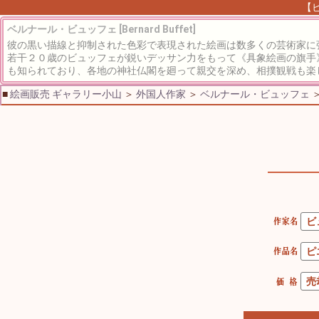
【ビ
ベルナール・ビュッフェ [Bernard Buffet]
彼の黒い描線と抑制された色彩で表現された絵画は数多くの芸術家に
若干２０歳のビュッフェが鋭いデッサン力をもって《具象絵画の旗手
も知られており、各地の神社仏閣を廻って親交を深め、相撲観戦も楽
■
絵画販売 ギャラリー小山
＞
外国人作家
＞
ベルナール・ビュッフェ