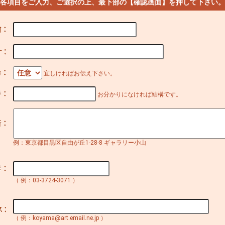
 各項目をご入力、ご選択の上、最下部の【確認画面】を押して下さい。
宜しければお伝え下さい。
お分かりになければ結構です。
例：東京都目黒区自由が丘1-28-8 ギャラリー小山
（ 例：03-3724-3071 ）
（ 例：koyama@art.email.ne.jp ）