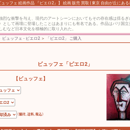
ュッフェ 絵画作品 『ピエロ2』】 絵画 販売 買取 | 東京 自由が丘にあ
強烈な衝撃を与え、現代のアートシーンにおいてもその存在感は揺るぎ
》として画壇に登場したことはあまりにも有名である。作品はパリ国立
しむなど日本文化を積極的に取り入れた。
＞
ビュッフェ - ピエロ2
＞
「ピエロ2」 ご購入
ビュッフェ「ピエロ2」
【ビュッフェ】