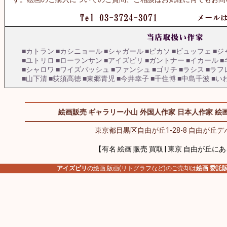
■カトラン
■カシニョール
■シャガール
■ピカソ
■ビュッフェ
■ジ
■ユトリロ
■ローランサン
■アイズピリ
■ガントナー
■イカール
■
■シャロワ
■ワイズバッシュ
■ファンシュ
■ゴリチ
■ラシス
■ラフ
■山下清
■荻須高徳
■東郷青児
■今井幸子
■千住博
■中島千波
■い
絵画販売 ギャラリー小山
外国人作家
日本人作家
絵画
東京都目黒区自由が丘1-28-8 自由が丘デパ
【有名 絵画 販売 買取 | 東京 自由が丘に
アイズピリ
の絵画,版画(リトグラフなど)のご売却は
絵画 委託