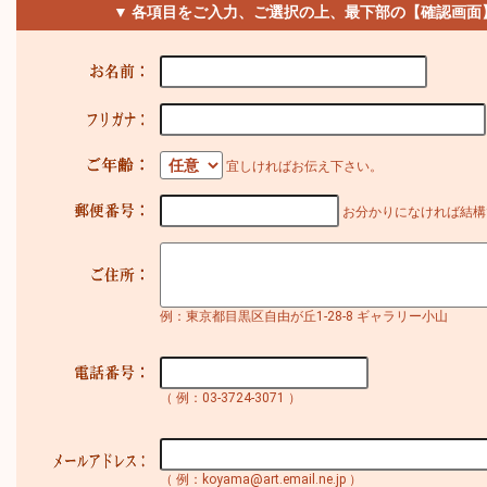
▼ 各項目をご入力、ご選択の上、最下部の【確認画面
宜しければお伝え下さい。
お分かりになければ結構
例：東京都目黒区自由が丘1-28-8 ギャラリー小山
（ 例：03-3724-3071 ）
（ 例：koyama@art.email.ne.jp ）