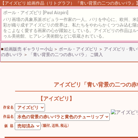
【アイズピリ 絵画作品（リトグラフ） 『青い背景の二つの赤いバラ』】 絵
ポール・アイズピリ [Paul Aizpiri]
パリ画壇の具象系派ポピュラー作家の一人。パリを中心に、欧州、米
彩が織り成すアイズピリの世界は、私たちをやわらかくつつみ込む陽
をこよなく愛する画家の心が躍如としている。アイズピリの作品はル
ゥル美術館、ヒアレン美術館などに収蔵されている。
■
絵画販売 ギャラリー小山
＞
ポール・アイズピリ
＞
アイズピリ - 青
の赤いバラ
＞
「青い背景の二つの赤いバラ」 ご購入
アイズピリ「青い背景の二つの赤
【アイズピリ】