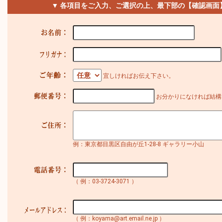
▼ 各項目をご入力、ご選択の上、最下部の【確認画面
宜しければお伝え下さい。
お分かりになければ結構
例：東京都目黒区自由が丘1-28-8 ギャラリー小山
（ 例：03-3724-3071 ）
（ 例：koyama@art.email.ne.jp ）