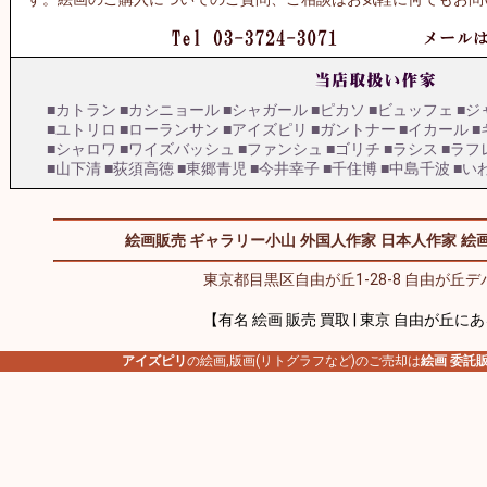
■カトラン
■カシニョール
■シャガール
■ピカソ
■ビュッフェ
■ジ
■ユトリロ
■ローランサン
■アイズピリ
■ガントナー
■イカール
■
■シャロワ
■ワイズバッシュ
■ファンシュ
■ゴリチ
■ラシス
■ラフ
■山下清
■荻須高徳
■東郷青児
■今井幸子
■千住博
■中島千波
■い
絵画販売 ギャラリー小山
外国人作家
日本人作家
絵画
東京都目黒区自由が丘1-28-8 自由が丘デパ
【有名 絵画 販売 買取 | 東京 自由が丘に
アイズピリ
の絵画,版画(リトグラフなど)のご売却は
絵画 委託