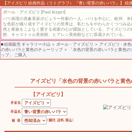
【アイズピリ 絵画作品（リトグラフ） 『青い背景の赤いバラ』】 絵画 
ポール・アイズピリ [Paul Aizpiri]
パリ画壇の具象系派ポピュラー作家の一人。パリを中心に、欧州、米
な色彩が織り成すアイズピリの世界は、私たちをやわらかくつつみ込
然と家族をこよなく愛する画家の心が躍如としている。アイズピリの
館、キャストゥル美術館、ヒアレン美術館などに収蔵されている。
■
絵画販売 ギャラリー小山
＞
ポール・アイズピリ
＞
アイズピリ - 水
の赤いバラと黄色のチューリップ
＞
「水色の背景の赤いバラと黄色の
ップ」 ご購入
アイズピリ「水色の背景の赤いバラと黄色
【アイズピリ】