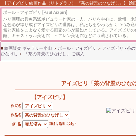
【アイズピリ 絵画作品（リトグラフ） 『茶の背景のひなげし』】 絵画 
ポール・アイズピリ [Paul Aizpiri]
パリ画壇の具象系派ポピュラー作家の一人。パリを中心に、欧州、米
な色彩が織り成すアイズピリの世界は、私たちをやわらかくつつみ込
然と家族をこよなく愛する画家の心が躍如としている。アイズピリの
館、キャストゥル美術館、ヒアレン美術館などに収蔵されている。
■
絵画販売 ギャラリー小山
＞
ポール・アイズピリ
＞
アイズピリ - 茶
ひなげし
＞
「茶の背景のひなげし」 ご購入
アイズピリ「茶の背景のひな
【アイズピリ】