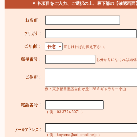
▼ 各項目をご入力、ご選択の上、最下部の【確認画面
宜しければお伝え下さい。
お分かりになければ結構
例：東京都目黒区自由が丘1-28-8 ギャラリー小山
（ 例：03-3724-3071 ）
（ 例：koyama@art.email.ne.jp ）