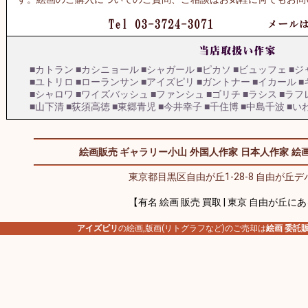
■カトラン
■カシニョール
■シャガール
■ピカソ
■ビュッフェ
■ジ
■ユトリロ
■ローランサン
■アイズピリ
■ガントナー
■イカール
■
■シャロワ
■ワイズバッシュ
■ファンシュ
■ゴリチ
■ラシス
■ラフ
■山下清
■荻須高徳
■東郷青児
■今井幸子
■千住博
■中島千波
■い
絵画販売 ギャラリー小山
外国人作家
日本人作家
絵画
東京都目黒区自由が丘1-28-8 自由が丘デパ
【有名 絵画 販売 買取 | 東京 自由が丘に
アイズピリ
の絵画,版画(リトグラフなど)のご売却は
絵画 委託