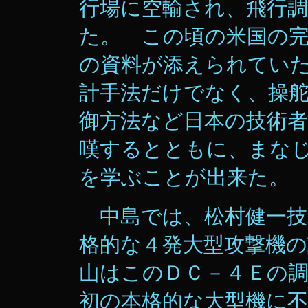
行場に空輸され、飛行
た。 この頃の米国の
の資料が添えられてい
計手法だけでなく、操
御方法など日本の技術
嘆するとともに、まな
を学ぶことが出来た。
中島では、松村健一技
格的な４発大型攻撃機
山はこのＤＣ－４Ｅの
初の本格的な大型機に不