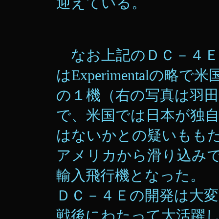
迎えている。
なお上記のＤＣ－４Ｅ
はExperimentalの略
の１機（右の写真は羽
で、米国では日本が独
はないかとの疑いもも
アメリカから滑り込み
輸入飛行機となった。
ＤＣ－４Ｅの開発は大
戦後にわたって大活躍し