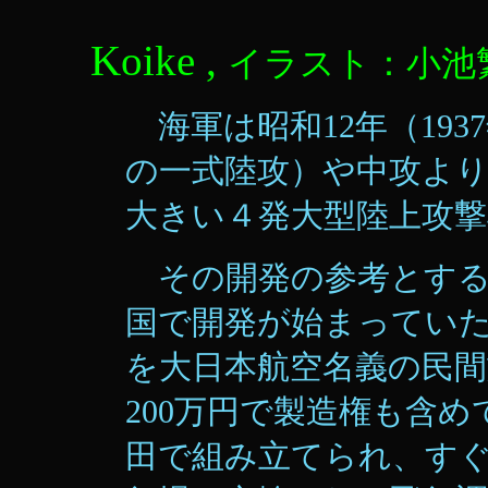
Illustrat
Koike ,
イラスト：小池
海軍は昭和12年（19
の一式陸攻）や中攻よ
大きい４発大型陸上攻
その開発の参考とする
国で開発が始まってい
を大日本航空名義の民間
200万円で製造権も含
田で組み立てられ、す