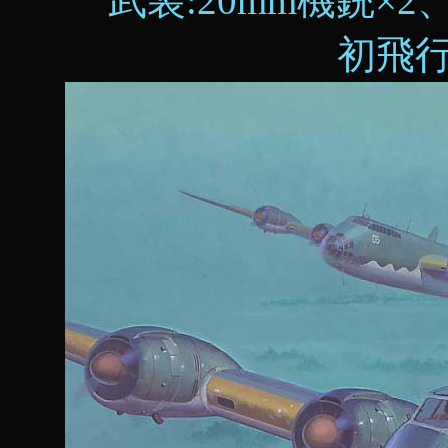
武装:20mm機銃×2、
初飛行