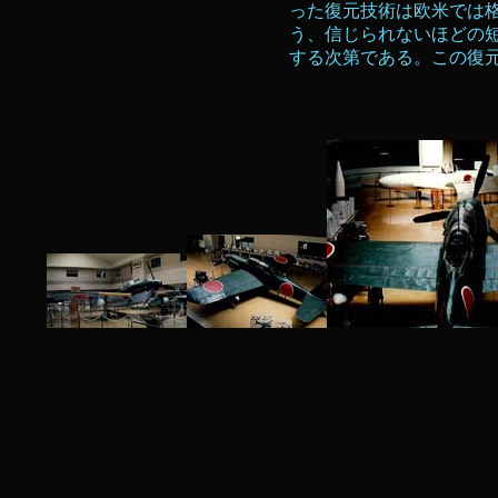
った復元技術は欧米では
う、信じられないほどの
する次第である。この復