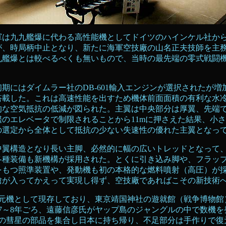
海軍は九九艦爆に代わる高性能機としてドイツのハインケル社から輸
が、時局柄中止となり、新たに海軍空技廠の山名正夫技師を主
九艦爆とは較べるべくも無いもので、当時の最先端の零式戦闘
。
にはダイムラー社のDB-601輸入エンジンが選択されたが増
搭載した。これは高速性能を出すため機体前面面積の有利な水
的な空気抵抗の低減が図られた。主翼は中央部分は厚翼、先端
のエレベータで制限されることから11mに押さえた結果、小
の選定から全体として抵抗の少ない失速性の優れた主翼とな
翼構造となり長い主脚、必然的に幅の広いトレッドとなって
各種装備も新機構が採用された。とくに引き込み脚や、フラッ
をもつ照準装置や、発動機も初の本格的な燃料噴射（高圧）が
槍が入ってかえって実現し得ず、空技廠であればこその新技術
元機として現存しており、東京靖国神社の遊就館（戦争博物館
7～8年ごろ、遠藤信彦氏がヤップ島のジャングルの中で数機を
機の彗星の部品を集合し日本に持ち帰り、不足部分は手作りで復