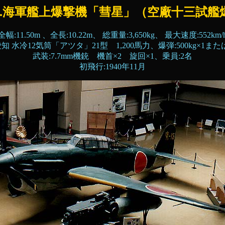
86.海軍艦上爆撃機「彗星」（空廠十三試艦
全幅:11.50m 、全長:10.22m、 総重量:3,650kg、 最大速度:552km/
知 水冷12気筒「アツタ」21型 1,200馬力、爆弾:500kg×1または2
武装:7.7mm機銃 機首×2 旋回×1、乗員:2名
初飛行:1940年11月