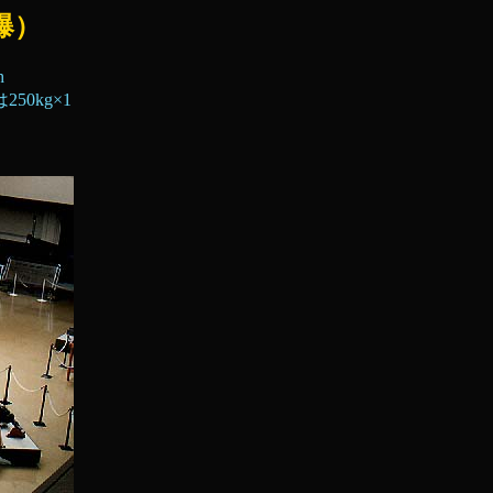
爆）
h
50kg×1