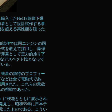
入したHe118急降下爆
務者として設計試作する事
機を超える高性能を狙った
加試作では同エンジンの国
冷式を敢えて採用し、爆弾
で薄翼として空力的捻り下
さなアスペクト比となって
っている。
、彗星の独特のプロフィー
プなどは全て電動式であ
採用された。これらの意欲
への挑戦であった。
）に桜花とともに展示され
発見し、昭和55年に日本テ
元したものである。こうい