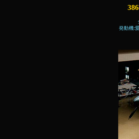
3
発動機:愛