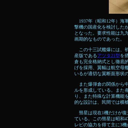
1937年（昭和12年）
撃機の国産化を検討した
となった。要求性能は九
画期的なものであった
この十三試艦爆には、初期
産版である
アツタ21型
を
倉も完全格納式とし徹底
げを採用、翼幅は航空母艦
いるが適切な翼断面形状
また爆弾倉の関係から中
ルを形成している。また
り、また特殊な計算機能
的な設計は、民間では横
彗星は現在1機だけが復
ている。この彗星は昭和4
レビの協力を得て主に3