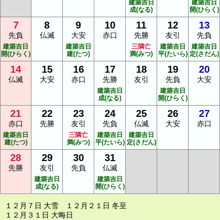
建築吉日
建築吉日
成(なる)
開(ひらく)
7
8
9
10
11
12
13
先負
仏滅
大安
赤口
先勝
友引
先負
建築吉日
建築吉日
三隣亡
建築吉日
建築吉日
開(ひらく)
建(たつ)
満(みつ)
平(たいら)
定(さだん)
14
15
16
17
18
19
20
仏滅
大安
赤口
先勝
友引
先負
大安
建築吉日
建築吉日
成(なる)
開(ひらく)
21
22
23
24
25
26
27
赤口
先勝
友引
先負
仏滅
大安
赤口
建築吉日
三隣亡
建築吉日
建築吉日
建(たつ)
満(みつ)
平(たいら)
定(さだん)
28
29
30
31
先勝
友引
先負
仏滅
建築吉日
建築吉日
成(なる)
開(ひらく)
１２月７日 大雪 １２月２１日 冬至
１２月３１日 大晦日