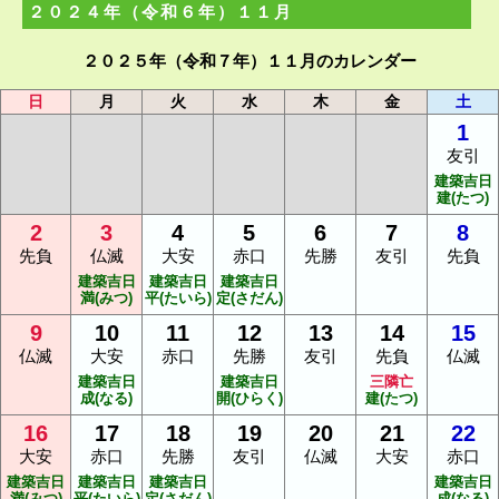
２０２４年（令和６年）１１月
２０２５年（令和７年）１１月のカレンダー
日
月
火
水
木
金
土
1
友引
建築吉日
建(たつ)
2
3
4
5
6
7
8
先負
仏滅
大安
赤口
先勝
友引
先負
建築吉日
建築吉日
建築吉日
満(みつ)
平(たいら)
定(さだん)
9
10
11
12
13
14
15
仏滅
大安
赤口
先勝
友引
先負
仏滅
建築吉日
建築吉日
三隣亡
成(なる)
開(ひらく)
建(たつ)
16
17
18
19
20
21
22
大安
赤口
先勝
友引
仏滅
大安
赤口
建築吉日
建築吉日
建築吉日
建築吉日
満(みつ)
平(たいら)
定(さだん)
成(なる)