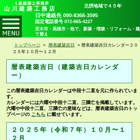
１級建築士事務所
北摂地域で４５年
山川建築工務店
日中連絡先 090-8368-3595
固定電話番号 072-665-4227
茨木市・高槻市・他で、新築・増築・リフォーム・建
て替え
トップページ
>
暦表建築吉日
>
暦表建築吉日カレンダー２０
２５年１０月〜１２月
暦表建築吉日（建築吉日カレンダ
ー）
この暦表建築吉日カレンダーは中段十二直を元に作られていま
す。
カレンダーには六曜や中段十二直、三隣亡を掲載しています。
六曜や中段十二直、三隣亡の意味などは、暦表建築吉日のトッ
プページの
こちら
に載せています。
２０２５年（令和７年）１０月〜１
２月