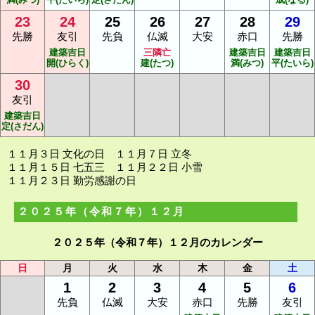
23
24
25
26
27
28
29
先勝
友引
先負
仏滅
大安
赤口
先勝
建築吉日
三隣亡
建築吉日
建築吉日
開(ひらく)
建(たつ)
満(みつ)
平(たいら)
30
友引
建築吉日
定(さだん)
１１月３日 文化の日 １１月７日 立冬
１１月１５日 七五三 １１月２２日 小雪
１１月２３日 勤労感謝の日
２０２５年（令和７年）１２月
２０２５年（令和７年）１２月のカレンダー
日
月
火
水
木
金
土
1
2
3
4
5
6
先負
仏滅
大安
赤口
先勝
友引