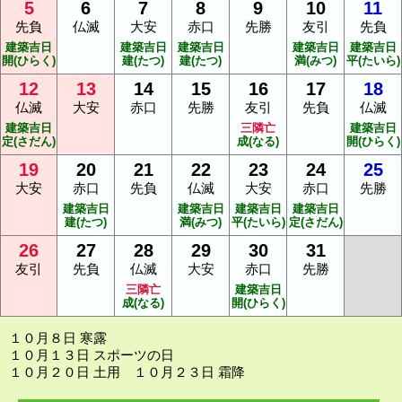
5
6
7
8
9
10
11
先負
仏滅
大安
赤口
先勝
友引
先負
建築吉日
建築吉日
建築吉日
建築吉日
建築吉日
開(ひらく)
建(たつ)
建(たつ)
満(みつ)
平(たいら)
12
13
14
15
16
17
18
仏滅
大安
赤口
先勝
友引
先負
仏滅
建築吉日
三隣亡
建築吉日
定(さだん)
成(なる)
開(ひらく)
19
20
21
22
23
24
25
大安
赤口
先負
仏滅
大安
赤口
先勝
建築吉日
建築吉日
建築吉日
建築吉日
建(たつ)
満(みつ)
平(たいら)
定(さだん)
26
27
28
29
30
31
友引
先負
仏滅
大安
赤口
先勝
三隣亡
建築吉日
成(なる)
開(ひらく)
１０月８日 寒露
１０月１３日 スポーツの日
１０月２０日 土用 １０月２３日 霜降