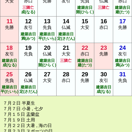
大安
赤口
先勝
友引
先負
仏滅
赤口
三隣亡
建築吉日
三隣亡
建築吉日
成(なる)
開(ひらく)
建(たつ)
11
12
13
14
15
16
17
先勝
友引
先負
仏滅
大安
赤口
先勝
建築吉日
建築吉日
建築吉日
満(みつ)
平(たいら)
定(さだん)
18
19
20
21
22
23
24
友引
先負
仏滅
大安
赤口
先勝
友引
建築吉日
建築吉日
三隣亡
建築吉日
建築吉日
成(なる)
開(ひらく)
建(たつ)
満(みつ)
25
26
27
28
29
30
31
先負
仏滅
大安
赤口
先勝
友引
先負
建築吉日
建築吉日
建築吉日
平(たいら)
定(さだん)
成(なる)
７月２日 半夏生
７月７日 小暑 , 七夕
７月１５日 盂蘭盆
７月１９日 土用
７月２２日 大暑 , 海の日
７月２３日 スポーツの日