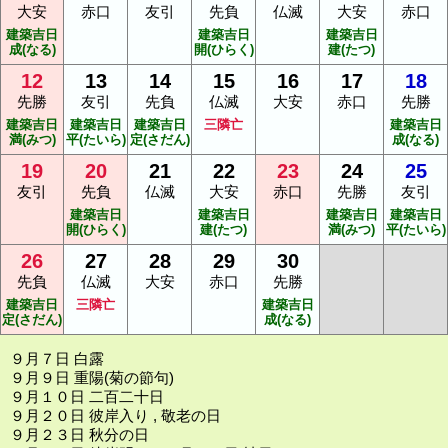
大安
赤口
友引
先負
仏滅
大安
赤口
建築吉日
建築吉日
建築吉日
成(なる)
開(ひらく)
建(たつ)
12
13
14
15
16
17
18
先勝
友引
先負
仏滅
大安
赤口
先勝
建築吉日
建築吉日
建築吉日
三隣亡
建築吉日
満(みつ)
平(たいら)
定(さだん)
成(なる)
19
20
21
22
23
24
25
友引
先負
仏滅
大安
赤口
先勝
友引
建築吉日
建築吉日
建築吉日
建築吉日
開(ひらく)
建(たつ)
満(みつ)
平(たいら)
26
27
28
29
30
先負
仏滅
大安
赤口
先勝
建築吉日
三隣亡
建築吉日
定(さだん)
成(なる)
９月７日 白露
９月９日 重陽(菊の節句)
９月１０日 二百二十日
９月２０日 彼岸入り , 敬老の日
９月２３日 秋分の日