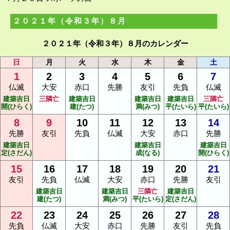
２０２１年（令和３年）８月
２０２１年（令和３年）８月のカレンダー
日
月
火
水
木
金
土
1
2
3
4
5
6
7
仏滅
大安
赤口
先勝
友引
先負
仏滅
建築吉日
三隣亡
建築吉日
建築吉日
建築吉日
三隣亡
開(ひらく)
建(たつ)
満(みつ)
平(たいら)
平(たいら)
8
9
10
11
12
13
14
先勝
友引
先負
仏滅
大安
赤口
先勝
建築吉日
建築吉日
建築吉日
定(さだん)
成(なる)
開(ひらく)
15
16
17
18
19
20
21
友引
先負
仏滅
大安
赤口
先勝
友引
建築吉日
建築吉日
三隣亡
建築吉日
建(たつ)
満(みつ)
平(たいら)
定(さだん)
22
23
24
25
26
27
28
先負
仏滅
大安
赤口
先勝
友引
先負