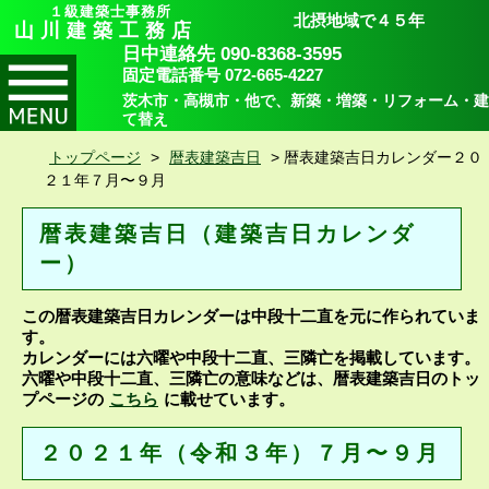
１級建築士事務所
北摂地域で４５年
山川建築工務店
日中連絡先 090-8368-3595
固定電話番号 072-665-4227
茨木市・高槻市・他で、新築・増築・リフォーム・建
て替え
トップページ
>
暦表建築吉日
>
暦表建築吉日カレンダー２０
２１年７月〜９月
暦表建築吉日（建築吉日カレンダ
ー）
この暦表建築吉日カレンダーは中段十二直を元に作られていま
す。
カレンダーには六曜や中段十二直、三隣亡を掲載しています。
六曜や中段十二直、三隣亡の意味などは、暦表建築吉日のトッ
プページの
こちら
に載せています。
２０２１年（令和３年）７月〜９月