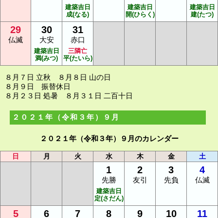
建築吉日
建築吉日
建築吉日
成(なる)
開(ひらく)
建(たつ)
29
30
31
仏滅
大安
赤口
建築吉日
三隣亡
満(みつ)
平(たいら)
８月７日 立秋 ８月８日 山の日
８月９日 振替休日
８月２３日 処暑 ８月３１日 二百十日
２０２１年（令和３年）９月
２０２１年（令和３年）９月のカレンダー
日
月
火
水
木
金
土
1
2
3
4
先勝
友引
先負
仏滅
建築吉日
定(さだん)
5
6
7
8
9
10
11