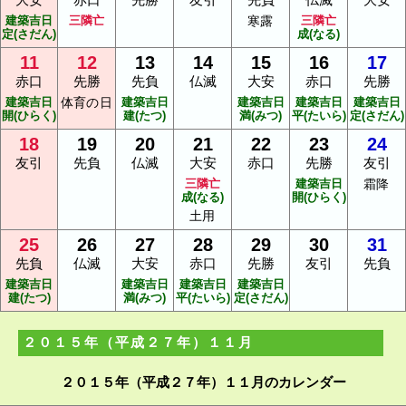
建築吉日
三隣亡
寒露
三隣亡
定(さだん)
成(なる)
11
12
13
14
15
16
17
赤口
先勝
先負
仏滅
大安
赤口
先勝
建築吉日
体育の日
建築吉日
建築吉日
建築吉日
建築吉日
開(ひらく)
建(たつ)
満(みつ)
平(たいら)
定(さだん)
18
19
20
21
22
23
24
友引
先負
仏滅
大安
赤口
先勝
友引
三隣亡
建築吉日
霜降
成(なる)
開(ひらく)
土用
25
26
27
28
29
30
31
先負
仏滅
大安
赤口
先勝
友引
先負
建築吉日
建築吉日
建築吉日
建築吉日
建(たつ)
満(みつ)
平(たいら)
定(さだん)
２０１５年（平成２７年）１１月
２０１５年（平成２７年）１１月のカレンダー