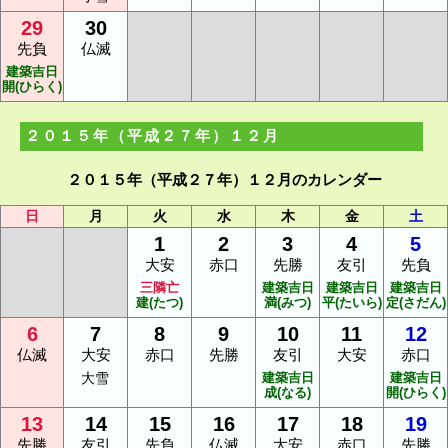
29
30
先負
仏滅
建築吉日
開(ひらく)
２０１５年（平成２７年）１２月
２０１５年（平成２７年）１２月のカレンダー
日
月
火
水
木
金
土
1
2
3
4
5
大安
赤口
先勝
友引
先負
三隣亡
建築吉日
建築吉日
建築吉日
建(たつ)
満(みつ)
平(たいら)
定(さだん)
6
7
8
9
10
11
12
仏滅
大安
赤口
先勝
友引
大安
赤口
大雪
建築吉日
建築吉日
成(なる)
開(ひらく)
13
14
15
16
17
18
19
先勝
友引
先負
仏滅
大安
赤口
先勝