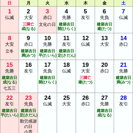
日
月
火
水
木
金
土
1
2
3
4
5
6
7
仏滅
大安
赤口
先勝
友引
先負
仏滅
三隣亡
文化の日
建築吉日
建築吉日
成(なる)
開(ひらく)
建(たつ)
8
9
10
11
12
13
14
大安
赤口
先勝
友引
仏滅
大安
赤口
立冬
建築吉日
建築吉日
建築吉日
満(みつ)
平(たいら)
定(さだん)
15
16
17
18
19
20
21
先勝
友引
先負
仏滅
大安
赤口
先勝
建築吉日
建築吉日
三隣亡
建築吉日
成(なる)
開(ひらく)
建(たつ)
満(みつ)
七五三
22
23
24
25
26
27
28
友引
先負
仏滅
大安
赤口
先勝
友引
建築吉日
建築吉日
建築吉日
平(たいら)
定(さだん)
成(なる)
勤労感謝
の日
小雪