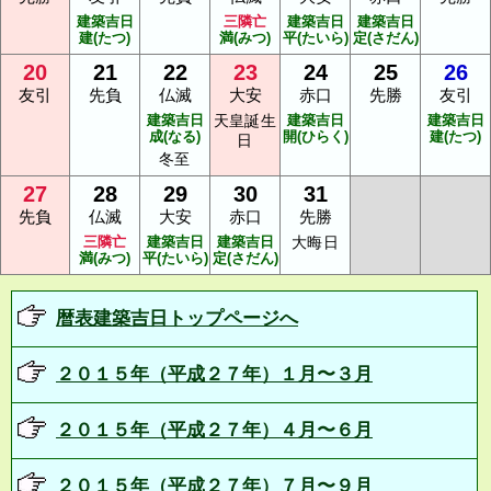
建築吉日
三隣亡
建築吉日
建築吉日
建(たつ)
満(みつ)
平(たいら)
定(さだん)
20
21
22
23
24
25
26
友引
先負
仏滅
大安
赤口
先勝
友引
建築吉日
天皇誕生
建築吉日
建築吉日
成(なる)
開(ひらく)
建(たつ)
日
冬至
27
28
29
30
31
先負
仏滅
大安
赤口
先勝
三隣亡
建築吉日
建築吉日
大晦日
満(みつ)
平(たいら)
定(さだん)
暦表建築吉日トップページへ
２０１５年（平成２７年）１月〜３月
２０１５年（平成２７年）４月〜６月
２０１５年（平成２７年）７月〜９月