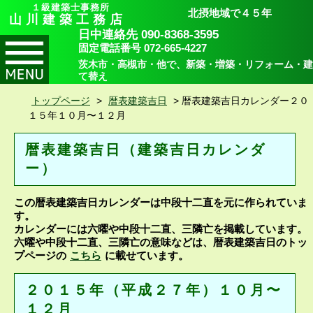
１級建築士事務所
北摂地域で４５年
山川建築工務店
日中連絡先 090-8368-3595
固定電話番号 072-665-4227
茨木市・高槻市・他で、新築・増築・リフォーム・建
て替え
トップページ
>
暦表建築吉日
>
暦表建築吉日カレンダー２０
１５年１０月〜１２月
暦表建築吉日（建築吉日カレンダ
ー）
この暦表建築吉日カレンダーは中段十二直を元に作られていま
す。
カレンダーには六曜や中段十二直、三隣亡を掲載しています。
六曜や中段十二直、三隣亡の意味などは、暦表建築吉日のトッ
プページの
こちら
に載せています。
２０１５年（平成２７年）１０月〜
１２月