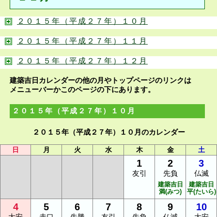
２０１５年（平成２７年）１０月
２０１５年（平成２７年）１１月
２０１５年（平成２７年）１２月
建築吉日カレンダーの他の月やトップページのリンクは
メニューバーかこのページの下にあります。
２０１５年（平成２７年）１０月
２０１５年（平成２７年）１０月のカレンダー
日
月
火
水
木
金
土
1
2
3
友引
先負
仏滅
建築吉日
建築吉日
満(みつ)
平(たいら)
4
5
6
7
8
9
10
大安
赤口
先勝
友引
先負
仏滅
大安