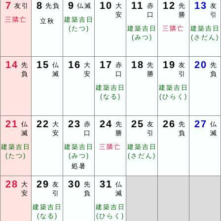
7
8
9
10
11
12
13
友引
先負
仏滅
大
赤
先
友
安
口
勝
引
三隣亡
建築吉日
立秋
(たつ)
建築吉日
三隣亡
建築吉日
(みつ)
(さだん)
14
15
16
17
18
19
20
先
仏
大
赤
先
友
先
負
滅
安
口
勝
引
負
建築吉日
建築吉日
(なる)
(ひらく)
21
22
23
24
25
26
27
仏
大
赤
先
友
先
仏
滅
安
口
勝
引
負
滅
建築吉日
建築吉日
三隣亡
建築吉日
(たつ)
(みつ)
(さだん)
処暑
28
29
30
31
大
友
先
仏
安
引
負
滅
建築吉日
建築吉日
(なる)
(ひらく)