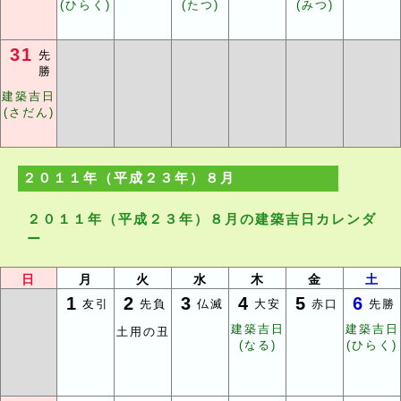
(ひらく)
(たつ)
(みつ)
31
先
勝
建築吉日
(さだん)
２０１１年（平成２３年）８月
２０１１年（平成２３年）８月の建築吉日カレンダ
ー
日
月
火
水
木
金
土
1
2
3
4
5
6
友引
先負
仏滅
大安
赤口
先勝
建築吉日
建築吉日
土用の丑
(なる)
(ひらく)