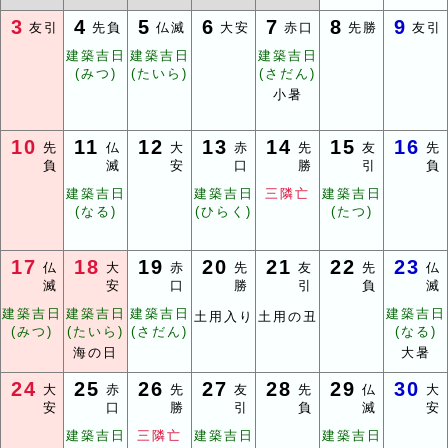
3
4
5
6
7
8
9
友引
先負
仏滅
大安
赤口
先勝
友引
建築吉日
建築吉日
建築吉日
(みつ)
(たいら)
(さだん)
小暑
10
11
12
13
14
15
16
先
仏
大
赤
先
友
先
負
滅
安
口
勝
引
負
建築吉日
建築吉日
三隣亡
建築吉日
(なる)
(ひらく)
(たつ)
17
18
19
20
21
22
23
仏
大
赤
先
友
先
仏
滅
安
口
勝
引
負
滅
建築吉日
建築吉日
建築吉日
建築吉日
土用入り
土用の丑
(みつ)
(たいら)
(さだん)
(なる)
海の日
大暑
24
25
26
27
28
29
30
大
赤
先
友
先
仏
大
安
口
勝
引
負
滅
安
建築吉日
三隣亡
建築吉日
建築吉日