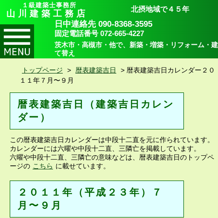
１級建築士事務所
北摂地域で４５年
山川建築工務店
日中連絡先 090-8368-3595
固定電話番号 072-665-4227
茨木市・高槻市・他で、新築・増築・リフォーム・建
て替え
トップページ
>
暦表建築吉日
>
暦表建築吉日カレンダー２０
１１年７月〜９月
暦表建築吉日（建築吉日カレン
ダー）
この暦表建築吉日カレンダーは中段十二直を元に作られています。
カレンダーには六曜や中段十二直、三隣亡を掲載しています。
六曜や中段十二直、三隣亡の意味などは、暦表建築吉日のトップペ
ージの
こちら
に載せています。
２０１１年（平成２３年）７
月〜９月