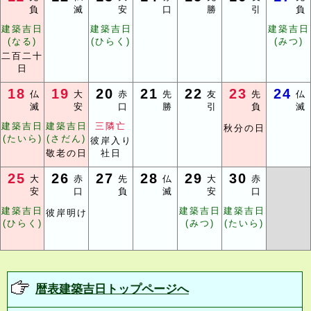
負
滅
安
口
勝
引
負
建築吉日
建築吉日
建築吉日
(なる)
(ひらく)
(みつ)
二百二十
日
18
19
20
21
22
23
24
仏
大
赤
先
友
先
仏
滅
安
口
勝
引
負
滅
建築吉日
建築吉日
三隣亡
秋分の日
(たいら)
(さだん)
彼岸入り
敬老の日
社日
25
26
27
28
29
30
大
赤
先
仏
大
赤
安
口
負
滅
安
口
建築吉日
建築吉日
建築吉日
彼岸明け
(ひらく)
(みつ)
(たいら)
暦表建築吉日トップページへ