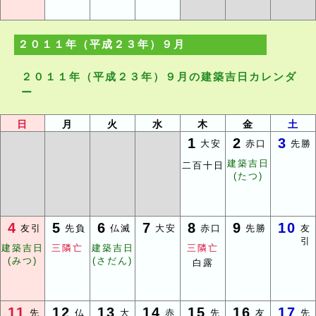
２０１１年（平成２３年）９月
２０１１年（平成２３年）９月の建築吉日カレンダ
ー
日
月
火
水
木
金
土
1
2
3
大安
赤口
先勝
建築吉日
二百十日
(たつ)
4
5
6
7
8
9
10
友引
先負
仏滅
大安
赤口
先勝
友
引
建築吉日
三隣亡
建築吉日
三隣亡
(みつ)
(さだん)
白露
11
12
13
14
15
16
17
先
仏
大
赤
先
友
先