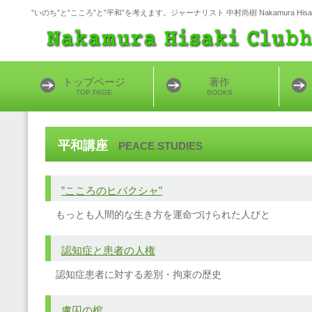
”いのち”と”こころ”と”平和”を考えます。ジャーナリスト 中村尚樹 Nakamura Hisaki 
トップページ
著作
TOP PAGE
BOOKS
平和講座
PEACE STUDIES
”こころのヒバクシャ”
もっとも人間的な生き方を運命づけられた人びと
認知症と患者の人権
認知症患者に対する差別・拘束の歴史
虜囚の棺