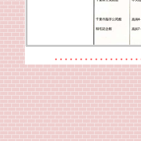
＊＊＊＊＊＊＊＊＊＊＊＊＊＊＊＊＊