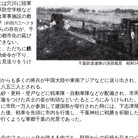
は穴川に陸軍
軍防空学校など
は軍事施設の敷
坪
（約四六三ヘクタ
らの存在が、千
の都市化の延び
できない。
と、ただちに
鉄
動命令が下り、
な見送りをうけ
千葉鉄道連隊の演習風景 昭和5
。
からも多くの将兵が中国大陸や東南アジアなどに送り出され、
二八五三人とされる。
砂・更科・登戸などに戦車隊・自動車隊などが配備され、市周
軍服をつけた兵士の姿が街頭などいたるところにみうけられた
に市民一万人が参加して建国祭が挙行された時には、下志津飛
えた後、戦車を先頭に市内を行進し、千葉神社に戦勝を祈願し
行くような軍郷千葉の光景であった。
会のファッショ化か強まる中でも、戦前からの伝統を引きつぐ