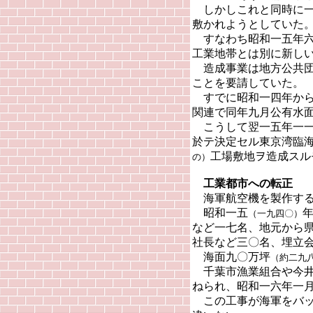
しかしこれと同時に一
敷かれようとしていた
すなわち昭和一五年六
工業地帯とは別に新し
造成事業は地方公共団
ことを要請していた。
すでに昭和一四年から
関連で同年九月公有水
こうして翌一五年一一
於テ決定セル東京湾臨
工場敷地ヲ造成スル
の）
工業都市への転正
海軍航空機を製作する
昭和一五
（一九四〇）
など一七名、地元から
社長など三〇名、埋立
海面九〇万坪
（約二九
千葉市漁業組合や今井
ねられ、昭和一六年一
この工事が海軍をバッ