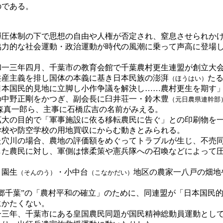
のである。
圧体制の下で思想の自由や人権が否定され、窒息させられかけ
協力的な社会運動・政治運動が時代の風潮に乗って声高に登場
一三年四月、千葉市の教育会館で千葉農村更生連盟が創立大
産主義を排し国体の本義に基き日本民族の澎湃
た
（ほうはい）
日本国民的見地に立脚し小作争議を解決し……農村更生を期す
中野正剛をかつぎ、副会長に臼井荘一・鈴木豊
（元日農県連幹部
森真一郎ら、主事に石橋広吉の名前がみえる。
大の目的で「軍事施設に依る移転農民に告ぐ」との印刷物を一
校や防空学校の用地買収にからむ動きとみられる。
穴川の場合、農地の評価額をめぐってトラブルが生じ、不売同
した農民に対し、軍側は懐柔策や憲兵隊への召喚などによって
、園生
・小中台
地区の農家一八戸の畑地
（そんのう）
（こなかだい）
郷千葉”の「農村平和の確立」のために、同連盟が「日本国民
にかたくない。
三年、千葉市にある皇国農民同題が国民精神総動員運動として