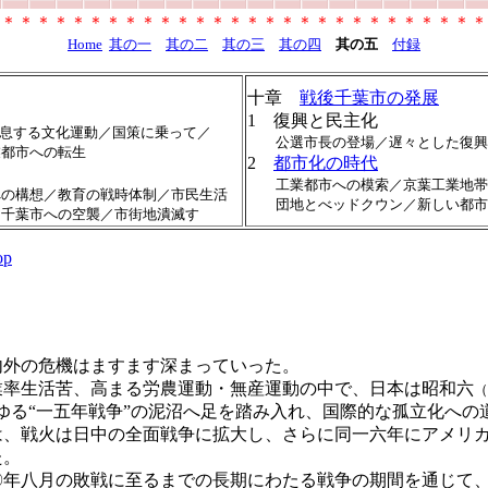
＊＊＊＊＊＊＊＊＊＊＊＊＊＊＊＊＊＊＊＊＊＊＊＊＊＊＊＊
Home
其の一
其の二
其の三
其の四
其の五
付録
十章
戦後千葉市の発展
1 復興と民主化
する文化運動／国策に乗って／
公選市長の登場／遅々とした復興
都市への転生
2
都市化の時代
工業都市への模索／京葉工業地帯
構想／教育の戦時体制／市民生活
団地とべッドクウン／新しい都市
／千葉市への空襲／市街地潰滅す
op
外の危機はますます深まっていった。
率生活苦、高まる労農運動・無産運動の中で、日本は昭和六
（
ゆる“一五年戦争”の泥沼へ足を踏み入れ、国際的な孤立化への
、戦火は日中の全面戦争に拡大し、さらに同一六年にアメリカ
た。
年八月の敗戦に至るまでの長期にわたる戦争の期間を通じて、