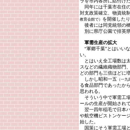
ラを市内各所に貼付け
同年には千葉市在住の
対支政策確立、物資統
を開催した
教育会館で）
後者には同党統領の橋
別に県庁公園で排英県
軍需生産の拡大
“軍郷千葉”とはいい
い。
とはいえ全工場数は太
スなどの繊維織物部門
どの部門も三倍ほどに
しかし昭和一五
（一九
る食品部門であったか
思われる。
そういう中で軍需工場
ールの生産が開始され
翌一四年稲毛で日本バ
や航空機ピストンケー
始した。
国策にそう軍需工場と