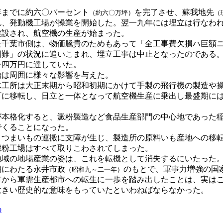
までに約六〇パーセント
を完了させ、蘇我地先
（約六〇万坪）
（
れ、発動機工場が操業を開始した。翌一九年には埋立は行なわ
建設され、航空機の生産が始まった。
千葉市側は、物価騰貴のためもあって「全工事費欠損ハ巨額ニ
困難」の状況に追いこまれ、埋立工事は中止となったのである
一四万円に達していた。
は周囲に様々な影響を与えた。
工所は大正末期から昭和初期にかけて手製の飛行機の製造や操
町に移転し、日立と一体となって航空機生産に乗出し最盛期に
本格化すると、澱粉製造など食品生産部門の中心地であった稲
でくることになった。
つまいもの運搬に支障が生じ、製造所の原料いも産地への移転
澱粉工場はすべて取りこわされてしまった。
域の地場産業の姿は、これを転機として消失するにいたった
にわたる永井市政
のもとで、軍事力増強の国
（昭和九～二一年）
市から軍需生産都市への転生に一歩を踏み出したことは、実は
大きい歴史的な意味をもっていたといわねばならなかった。
p