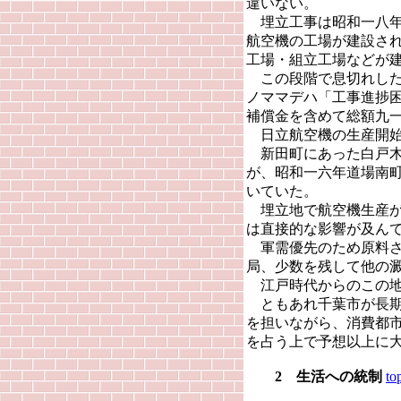
違いない。
埋立工事は昭和一八年
航空機の工場が建設さ
工場・組立工場などが
この段階で息切れした
ノママデハ「工事進捗
補償金を含めて総額九
日立航空機の生産開始
新田町にあった白戸木
が、昭和一六年道場南
いていた。
埋立地で航空機生産が
は直接的な影響が及ん
軍需優先のため原料さ
局、少数を残して他の
江戸時代からのこの地
ともあれ千葉市が長期
を担いながら、消費都
を占う上で予想以上に
2 生活への統制
to