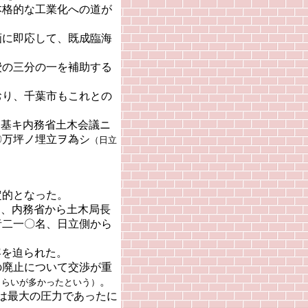
格的な工業化への道が
に即応して、既成臨海
の三分の一を補助する
り、千葉市もこれとの
ニ基キ内務省土木会議ニ
〇万坪ノ埋立ヲ為シ
（日立
定的となった。
名、内務省から土木局長
者二一〇名、日立側から
容を迫られた。
廃止について交渉が重
。
くらいが多かったという）
は最大の圧力であったに