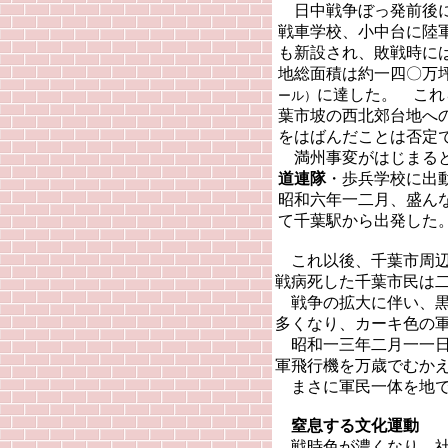
日中戦争ぼっ発前後に
戦車学校、小中台に陸
も新設され、敗戦時に
地総面積は約一四〇万
に達した。 これ
ール）
葉市坡の西北郊台地へ
をはばんだことは否定
満州事変がはじまる
道連隊
・歩兵学校に出
昭和六年一二月、盛ん
て千葉駅から出発した
これ以後、千葉市周辺
戦病死した千葉市民は
戦争の拡大に伴い、黒
多くなり、カーキ色の
昭和一三年二月一一日
軍飛行機を万歳でむか
まさに軍民一体を地で
窒息する文化運動
戦時色が濃くなり、社