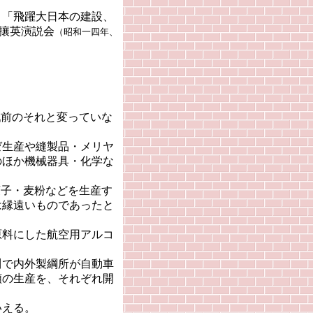
「飛躍大日本の建設、
攘英演説会
（昭和一四年、
戦前のそれと変っていな
生産や縫製品・メリヤ
のほか機械器具・化学な
菓子・麦粉などを生産す
は縁遠いものであったと
料にした航空用アルコ
で内外製綱所が自動車
類の生産を、それぞれ開
いえる。