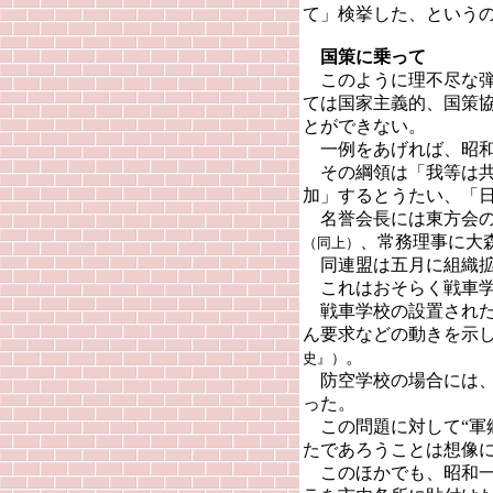
て」検挙した、という
国策に乗って
このように理不尽な弾
ては国家主義的、国策
とができない。
一例をあげれば、昭和
その綱領は「我等は共
加」するとうたい、「
名誉会長には東方会の
、常務理事に大
（同上）
同連盟は五月に組織拡
これはおそらく戦車学
戦車学校の設置された
ん要求などの動きを示
。
史』）
防空学校の場合には
った。
この問題に対して“軍
たであろうことは想像
このほかでも、昭和一