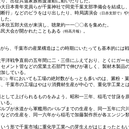
たり、出征兵遺家族救援運動に動いたりした。
大日本青年党員らが千葉神社で同党千葉支部準備会を結成し、
制断行」などのビラをはり出したり、時局講演会
や
（日赤支部で）
りした。
本欣五郎大佐が来演し、聴衆約一一〇〇名を集めた。
民大会が開かれたこともある
。
（特高月報）
ながら、千葉市の産業構造はこの時期にいたっても基本的には
平洋戦争直前の五年間に二・三倍にふえており、とくにガーゼ
、セメント管などの窯業土石部門で伸びが著しく、製材木製品
増加している。
年においても工場の絶対数がもっとも多いのは、澱粉・
四〇）
ら、千葉市の工場はやはり消費材生産が中心で、重化学工業と
として上げられるものをみよう。昭和一三年、稲毛で甘藷を原
ている。
ルブが水道から軍艦用のバルブまでの生産を、同一五年に穴川
ジなどの生産を、同一六年から稲毛で加藤製作所が各エンジン
いう形で千葉市域に重化学工業への芽生えがはじまったとも