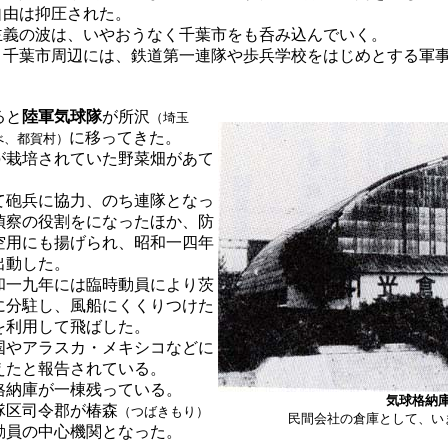
自由は抑圧された。
義の波は、いやおうなく千葉市をも呑み込んでいく。
千葉市周辺には、鉄道第一連隊や歩兵学校をはじめとする軍事
ると
陸軍気球隊
が所沢
（埼玉
に移ってきた。
べ、都賀村）
栽培されていた野菜畑があて
砲兵に協力、のち連隊となっ
偵察の役割をになったほか、防
空用にも揚げられ、昭和一四年
出動した。
一九年には臨時動員により茨
に分駐し、風船にくくりつけた
を利用して飛ばした。
やアラスカ・メキシコなどに
えたと報告されている。
納庫が一棟残っている。
気球格納
区司令郡が椿森
（つばきもり）
民間会社の倉庫として、い
動員の中心機関となった。