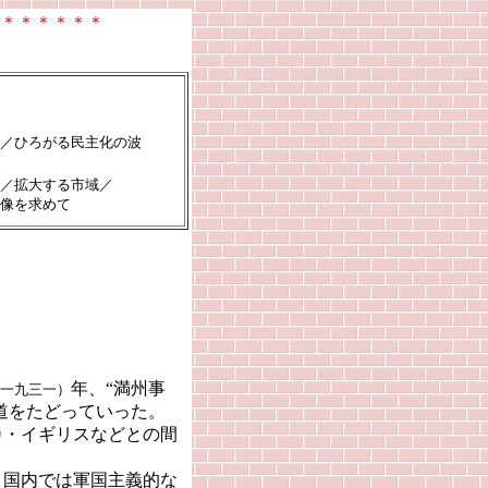
＊＊＊＊＊＊
／ひろがる民主化の波
／拡大する市域／
像を求めて
年、“満州事
一九三一）
道をたどっていった。
・イギリスなどとの間
国内では軍国主義的な