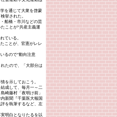
文学を通じて大衆を啓蒙
て検挙された。
葉・船橋・市川などの芸
たことが“共産主義運
されている。
ったことが、官憲がレレ
いるので“動向注意
れたので、「大部分は
情を示しておこう。
結成して、毎月一～二
、島崎藤村「夜明け前」
学内新聞『千葉医大報国
批評を執筆するなど、左
実明白となりたるを以