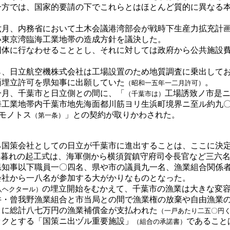
方では、国家的要請の下でこれらとはほとんど質的に異なる本
。
月、内務省において土木会議港湾部会が戦時下生産力拡充計画
い東京湾臨海工業地帯の造成方針を議決した。
体に行なわせることとし、それに対しては政府から公共施設費
、日立航空機株式会社は工場設置のため地質調査に乗出してお
面埋立許可を県知事に出願していた
。
（昭和一五年一二月許可）
月、千葉市と日立側との間に、「
工場誘致ノ市是
（千葉市は）
海工業地帯内千葉市地先海面都川筋ヨリ生浜町境界ニ至ル約九
モノトス
」との契約が取りかわされた。
（第一条）
国策会社としての日立が千葉市に進出することは、ここに決
年暮れの起工式は、海軍側から横須賀鎮守府司令長官など三六
県知事以下職員一〇四名、県や市の議員九一名、漁業組合関係
会社から一八名が参加する大がかりなものとなった。
の埋立開始をむかえて、千葉市の漁業は大きな変
八ヘクタール）
・曾我野漁業組合と市当局との間で漁業権の放棄や自由漁業の
月に総計八七万円の漁業補償金が支払われた
（一戸あたり二五〇円
クとする「国策ニ出ヅル重要施設」
であること
（組合の承諾書）