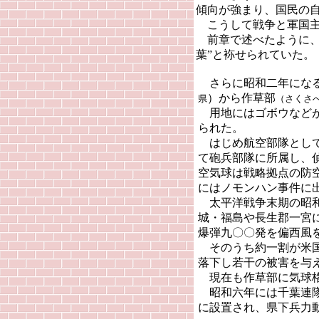
傾向が強まり、国民の
こうして戦争と軍国主
前章で述べたように、
葉”と袮せられていた。
さらに昭和二年にな
）から作草部
県
（さくさ
用地にはゴボウなどが
られた。
はじめ航空部隊として
て砲兵部隊に所属し、
空気球は戦略拠点の防
にはノモンハン事件に
太平洋戦争末期の昭和
城・福島や長生郡一宮
爆弾九〇〇発を偏西風
そのうち約一割が米国
落下し若干の被害を与
現在も作草部に気球格
昭和六年には千葉連隊
に設置され、県下兵力