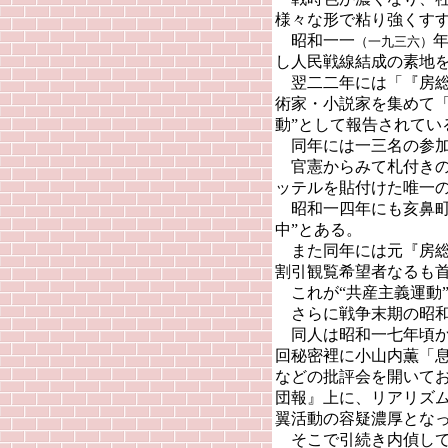
様々な形で粘り強くす
昭和一一
（一九三六）
し人民戦線結成の素地
翌二二年には「『房総
術家・小説家を集めて
動”として報告されてい
同年には一三名の参加
官憲からみて札付きの
ッテルを貼付けた唯一
昭和一四年にも亥鼻町
中”とある。
また同年には元『房総
割引観覧希望者なるも首
これが“共産主義運動
さらに戦争末期の昭和
同人は昭和一七年頃か
回秘密裡に小山内薫「
などの批評会を開いて
団報』上に、リアリズ
翼活動の容疑濃厚とな
そこで引続き内偵して