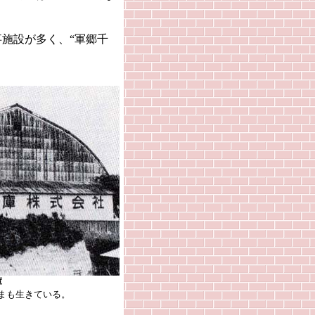
施設が多く、“軍郷千
庫
まも生きている。