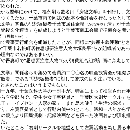
すめられた。
年から翌年にかけて、福永剛ら数名は『房総文学』を刊行し、
をつくるため、千葉市内で同誌の配本や合評会を行なったとし
文学』関係の思想容疑者千葉市居住金親
清」が千
（かねおや）
「銃後文化連盟」を結成しようと千葉市商工会館で準備会を開い
る
。
（思想月報）
で農事実行組合を組織したことが、同様に“共産主義運動”と
“千葉市若松町居住思想要注意人物大塚良平”らが組織者であ
の理由なのではあるまいか。
や吾妻町で“思想要注意人物”らが消費組合組織計画に奔走して
文学』関係者らを集めて会員約二〇〇名の映画観賞会が組織さ
脳者」である“思想容疑者”に対して警戒の目を注いでいる。
”とされたことはいうまでもない。
一九年、千葉医科大学の一副手が、特高によって検挙された事
ら医学部内で、学生や女子事務員と「千葉医大劇サークル」を
息子」、イプセン「人形の家」、また島木健作「生活の探求」
おり、左翼容疑者として行動内偵中のところ、昭和一八年から
ムの観点より国民演劇・記録映画などを扱った映画および演劇
った。
いたところ「右劇サークルを地盤として左翼活動を為し居る事