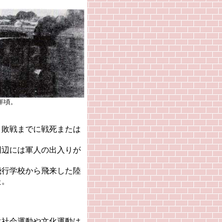
年頃。
敗戦までに戦死または
辺には軍人の出入りが
。
行学校から飛来した陸
た。
社会運動や文化運動は