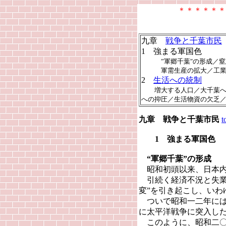
＊＊＊＊＊＊
九章
戦争と千葉市民
1 強まる軍国色
”軍郷千葉″の形成／窒息
軍需生産の拡大／工業
2
生活への統制
増大する人口／大千葉への
への抑圧／生活物資の欠乏
九章 戦争と千葉市民
t
1 強まる軍国色
“軍郷千葉”の形成
昭和初頭以来、日本内
引続く経済不況と失業
変”を引き起こし、いわ
ついで昭和一二年には
に太平洋戦争に突入し
このように、昭和二〇