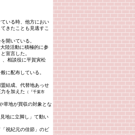
ている時、他方におい
してきたことも見逃すこ
会を開いている。
る大陸活動に積極的に参
」と宣言した。
、相談役に平賀寅松
）
般に配布している。
盟結成、代替地あっせ
圧力を加えた
（『千葉市
や草地が買収の対象とな
的見地に立脚し」て動い
「祝紀元の佳節」のビ