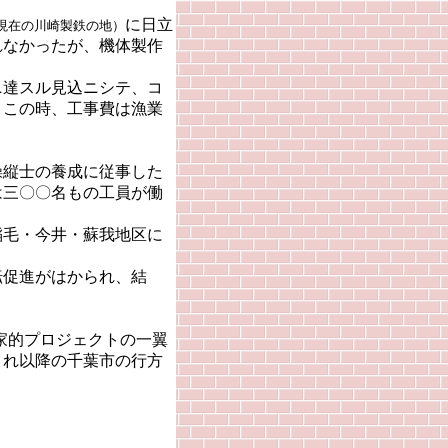
に日立
現在の川崎製鉄の地）
れなかったが、機体製作
達スル見込ニシテ、コ
。この時、工事費は漁業
縦士の養成に従事した
は三〇〇名もの工員が働
毛・今井・蘇我地区に
促進がはかられ、結
。
家的プロジェクトの一翼
これ以降の千葉市の行方