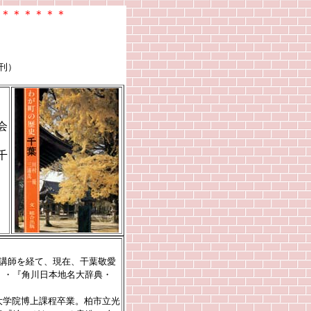
＊＊＊＊＊＊
刊）
会
千
学講師を経て、現在、干葉敬愛
）・『角川日本地名大辞典・
学大学院博上課程卒業。柏市立光