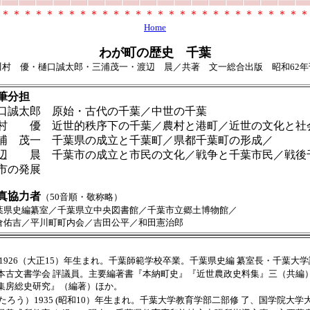
＊＊＊＊＊＊＊＊＊＊＊＊＊＊＊＊＊＊＊＊＊＊＊＊＊＊＊＊
Home
わが町の歴史 千葉
川村 優・樋口誠太郎・三浦茂一・渡辺 晨／共著 文一総合出版 昭和62年
筆分担
口誠太郎 原始・古代の千葉／中世の千葉
村 優 近世的秩序下の千葉／農村と港町／近世の文化と社
浦 茂一 千葉県の成立と千葉町／県都千葉町の形成／
辺 晨 千葉市の成立と市民の文化／戦争と千葉市民／戦後
市の発展
真協力者
（50音順・敬称略）
葉県史編纂室／千葉県立中央図書館／千葉市立郷土博物館／
倉佑吉／平川町町内会／吉田公平／和田憲治郎
 1926（大正15）年生まれ。千葉師範学校卒業。千葉県史編 纂室長・千葉大
本古文書学会 評議員。主要編著書『本納町史』『近世農政史料集』三（共編
集房総史研究』（編著）ほか。
たろう）1935 (昭和10）年生まれ。千葉大学教育学部二部修 了、国学院大