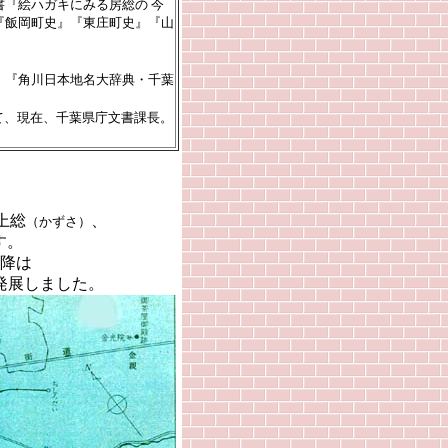
『絵ハガキにみる房総の 今
『飯岡町史』『東庄町史』『山
』『角川日本地名大辞典・千葉
経て、現在、千葉県庁文書課長。
上総
、
（かずさ）
す。
降は
発展しました。