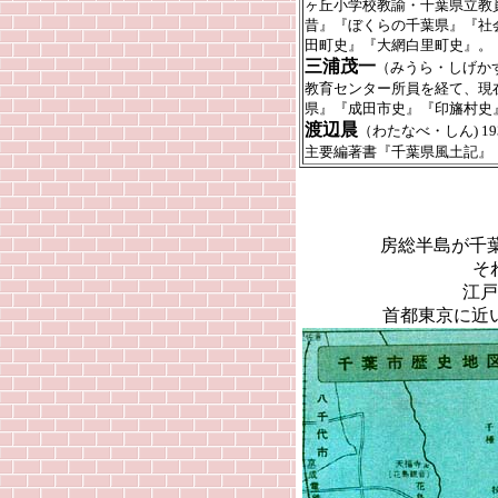
ヶ丘小学校教諭・千葉県立教
昔』『ぼくらの千葉県』『社
田町史』『大網白里町史』。
三浦茂一
（みうら・しげかず
教育センター所員を経て、現
県』『成田市史』『印旛村史
渡辺晨
（わたなべ・しん) 
主要編著書『千葉県風土記』
房総半島が千
そ
江戸
首都東京に近