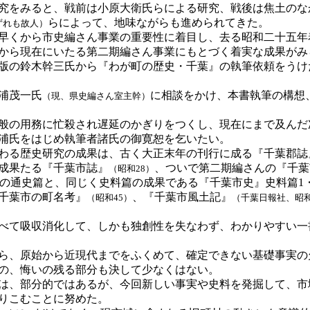
究をみると、戦前は小原大衛氏らによる研究、戦後は焦土のな
らによって、地味ながらも進められてきた。
ずれも故人）
早くから市史編さん事業の重要性に着目し、去る昭和二十五年
から現在にいたる第二期編さん事業にもとづく着実な成果がみ
版の鈴木幹三氏から『わが町の歴史・千葉』の執筆依頼をうけ
浦茂一氏
に相談をかけ、本書執筆の構想
（現、県史編さん室主幹）
般の用務に忙殺され遅延のかぎりをつくし、現在にまで及んだ
浦氏をはじめ執筆者諸氏の御寛恕を乞いたい。
わる歴史研究の成果は、古く大正末年の刊行に成る『千葉郡誌
成果たる『千葉市誌』
、ついで第二期編さんの『千葉
（昭和28）
の通史篇と、同じく史料篇の成果である『千葉市史』史料篇1・
千葉市の町名考』
、『千葉市風土記』
（昭和45）
（千葉日報社、昭和
べて吸収消化して、しかも独創性を失なわず、わかりやすい一
ら、原始から近現代までをふくめて、確定できない基礎事実の
の、悔いの残る部分も決して少なくはない。
は、部分的ではあるが、今回新しい事実や史料を発掘して、市
りこむことに努めた。