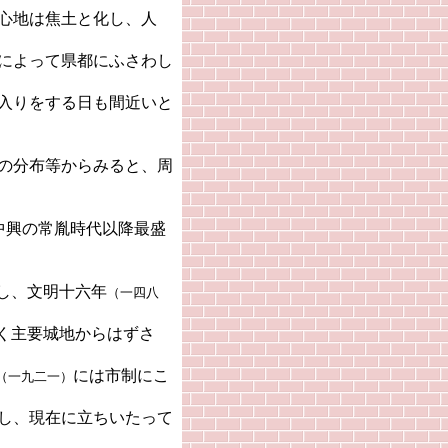
心地は焦土と化し、人
によって県都にふさわし
入りをする日も間近いと
の分布等からみると、周
中興の常胤時代以降最盛
し、文明十六年
（一四八
く主要城地からはずさ
には市制にこ
（一九二一）
し、現在に立ちいたって