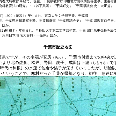
員養成所教官 を経て、現在、千葉県教育庁印旛地方出張所指導主事。主要著書
会科教育法の研究』・（以下共著）『干潟町史』『千葉県議会 史・大正篇』
）1929（昭和4）年生まれ。東京大学文学部卒業。千葉県
在、千葉県史編纂室主幹。主要編著書『千葉県議会史』『千葉 県教育百年史
』ほか。
1932 (昭和７）年生まれ。早稲田大学第二文学部卒業。千葉 県庁県史係長を
『角川日本地 名大辞典・千葉県』ほか。
千葉市歴史地図
葉県ですが、その南端が安房
、千葉市付近までの中央が
（あわ）
れより北の佐倉、松戸、野田、銚子、成田は下総
で
（しもうさ）
時代は利根川の水運で佐倉や銚子が栄えていましたが、明治以
いということで、寒村だった千葉が県都となり、戦後、急速に