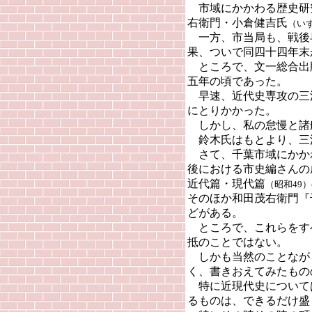
市域にかかわる歴史研
右衛門・小倉健吉氏
（い
一方、市当局も、戦後
果、ついで同四十四年末
ところで、文一総合出
五年の頃であった。
早速、近代史専攻の三
にとりかかった。
しかし、私の怠慢と諸
鈴木氏はもとより、三
さて、千葉市域にかか
後における市史編さんの
近代篇・現代篇
（昭和49）
そのほか和田茂右衛門『
どがある。
ところで、これらをす
抵のことではない。
しかも当然のことなが
く、書きおえてみたもの
特に近現代史について
るものは、できるだけ盛