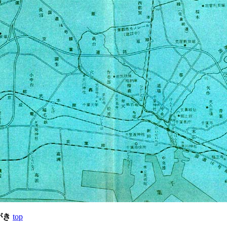
がき
top