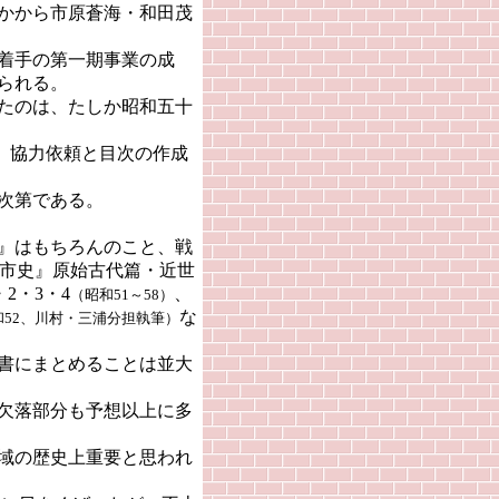
かから市原蒼海・和田茂
着手の第一期事業の成
られる。
たのは、たしか昭和五十
、協力依頼と目次の作成
次第である。
』はもちろんのこと、戦
市史』原始古代篇・近世
2・3・4
、
（昭和51～58）
な
52、川村・三浦分担執筆）
書にまとめることは並大
欠落部分も予想以上に多
域の歴史上重要と思われ