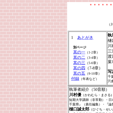
＊＊＊＊＊＊
（
執
1
あとがき
樋
川
別ページ
三
其の一
（1-2章）
渡
其の二
（3-4章）
葉
其の三
（5-6章）
其の四
（7-8章）
写
其の五
（9-10章）
千
付録
（年表など）
宍
執筆者紹介（50音順）
川村優
（かわむら・まさる)
短期大学講師（非常勤）・日
千葉県』（責任編集）・『論
樋口誠太郎
（ひぐち・せい