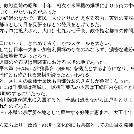
、敗戦直前の昭和二十年、相次ぐ米軍機の爆撃により市街の中
つくしがたいものがあった。
の経過のなかで、市民一人ひとりのたえざる努力、苦難の克服
都市として目を見張るほどの発展をとげてきた。
方キロに拡大され、人口は七九万七千余、政令指定都市の仲間
口にいって、きわめて古く、かつスケールも大きい。
しては日本一大きい加曾利貝塚の存在のみならず、濃密な遺跡
過密地帯であったろう。
遺跡の分布度は南関東における屈指の地であった。
平常重
が“猪鼻台
を拠点とするようになり、
（千葉氏）
（池田郷）
千軒”とも称される規模を誇ったといわれる。
と、さしもの豪族千葉氏も内部分裂のきざしが色濃くなった。
には千葉城は落城し、以後千葉氏の本宗は下総国内を転々と
）
り呻吟するにいたった。
徳川家康が関東に入国すると、千葉は残念ながら江戸をとりま
れたのである。
本県の県庁所在地として蘇生する好運に恵まれ、大正十年
七三）
ら立ち上り、政治・経済・文化的にも県都としての面目を発揮