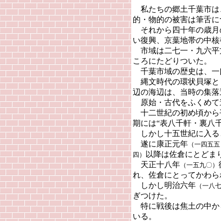
私たちの郷土千葉市は
的・物的の被害は筆舌に
それから四十年の歳月
い復興、京葉地帯の中核
市域は二七一・九六平
ころにたどりついた。
千葉市域の歴史は、一
縄文時代の環状貝塚と
辺の海辺は、当時の集落
原始・古代をふくめて
十二世紀の初め頃から
期には“表八千軒・裏八
しかし十五世紀に入る
遂に康正元年
（一四五五
以降は佐倉にとどま
四）
天正十八年
（一五九〇）
れ、佐倉にとってかわら
しかし明治六年
（一八
ぎつけた。
特に戦後は焦土の中か
いる。