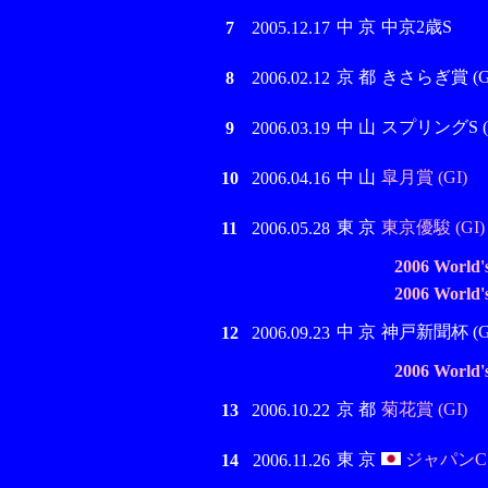
中 京
中京2歳S
7
2005.12.17
京 都
きさらぎ賞 (GI
8
2006.02.12
中 山
スプリングS (G
9
2006.03.19
中 山
皐月賞 (GI)
10
2006.04.16
東 京
東京優駿 (GI)
11
2006.05.28
2006 World'
2006 World'
中 京
神戸新聞杯 (GI
12
2006.09.23
2006 World'
京 都
菊花賞 (GI)
13
2006.10.22
東 京
ジャパンC 
14
2006.11.26