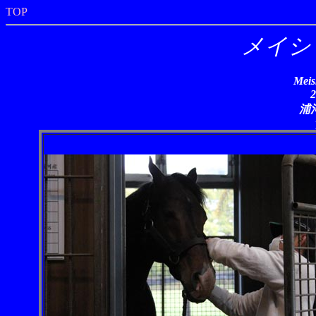
TOP
メイシ
Meis
浦