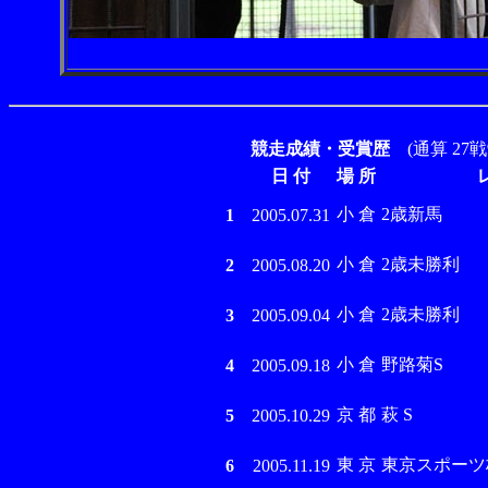
競走成績・受賞歴
(通算 27戦
日 付
場 所
小 倉
2歳新馬
1
2005.07.31
小 倉
2歳未勝利
2
2005.08.20
小 倉
2歳未勝利
3
2005.09.04
小 倉
野路菊S
4
2005.09.18
京 都
萩 S
5
2005.10.29
東 京
東京スポーツ杯2歳
6
2005.11.19