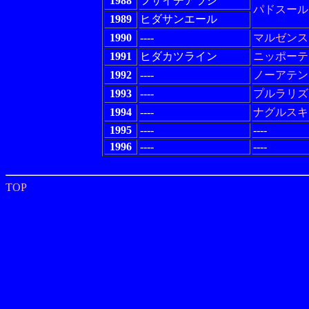
1988
フサイチアラシ
パドスール
1989
ヒダサンエール
1990
----
マルゼンス
1991
ヒダカツライン
ニッポーテ
1992
----
ノーアテン
1993
----
プルラリズ
1994
----
ナグルスキ
1995
----
----
1996
----
----
TOP