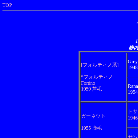
TOP
静
Grey
[フォルティノ系]
194
*フォルティノ
Fortino
Rana
1959 芦毛
195
トサ
ガーネツト
194
1955 鹿毛
サン