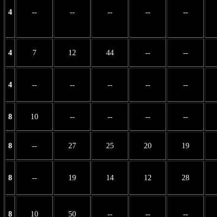
4
--
--
--
--
--
4
7
12
44
--
--
4
--
--
--
--
--
8
10
--
--
--
--
8
--
27
25
20
19
8
--
19
14
12
28
8
10
50
--
--
--