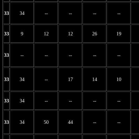
33
34
--
--
--
--
33
9
12
12
26
19
33
--
--
--
--
--
33
34
--
17
14
10
33
34
--
--
--
--
33
34
50
44
--
--