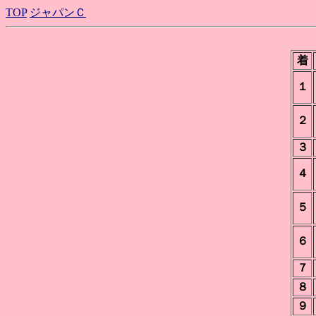
TOP
ジャパンＣ
着
１
２
３
４
５
６
７
８
９