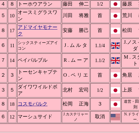
４
８
トーホウアラン
藤田 伸二
1/2
藤原 
オースミグラスワ
５
川田 将雅
首
荒川 
10
ン
アドマイヤモナー
８
安藤 勝己
首
松田 
17
ク
J.ノ
シックスティーズアイ
６
J . ム ル タ
11
1.1/4
コン
ダ
M . 
７
ペイパルブル
R . ム ー ア
14
1.1/2
ト
トーセンキャプテ
２
３
O . ペ リ エ
首
角居 
ン
ダイワワイルドボ
３
５
北村 宏司
上原 
1/2
ア
田
道営・
８
コスモバルク
松岡 正海
３
18
則
J.カステリャー
N.ドラ
６
マーシュサイド
取消
12
ノ
ー.