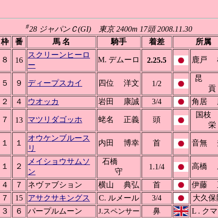
#
28 ジャパンＣ(GI) 東京 2400m 17頭 2008.11.30
枠
番
馬 名
騎手
着差
所属
スクリーンヒーロ
８
M. デムーロ
鹿戸 
16
2.25.5
ー
５
９
ディープスカイ
四位 洋文
1/2
貢
２
４
ウオッカ
岩田 康誠
3/4
角居 
国
７
マツリダゴッホ
蛯名 正義
頭
13
栄
オウケンブルース
１
１
内田 博幸
首
音無 
リ
メイショウサムソ
石橋
１
２
高橋 
1.1/4
ン
守
４
７
ネヴァブション
横山 典弘
首
伊藤 
７
15
アサクサキングス
C. ルメール
3/4
大久保
３
６
パープルムーン
鼻
L . ク
J.スペンサー