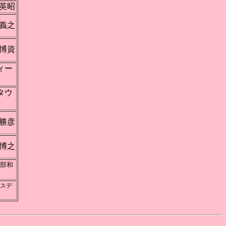
英昭
義之
博資
スィー
スタウ
勝彦
博之
部和
イスデ