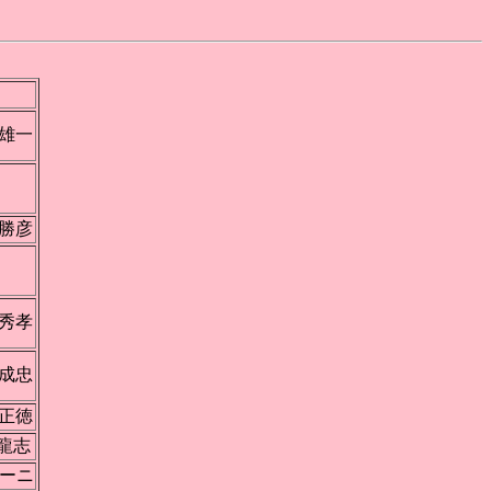
雄一
昆
勝彦
枝
秀孝
成忠
正徳
龍志
マーニ