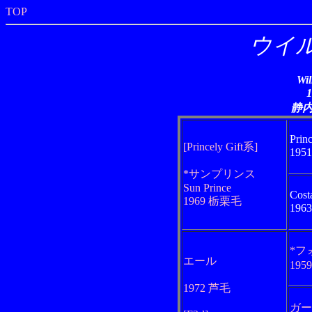
TOP
ウイ
Wil
静
Princ
[Princely Gift系]
195
*サンプリンス
Sun Prince
Cost
1969 栃栗毛
196
*フ
エール
195
1972 芦毛
ガー