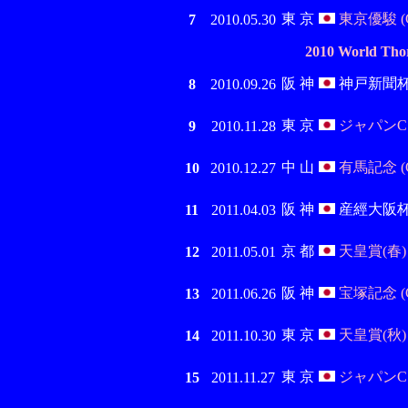
東 京
東京優駿 (G
7
2010.05.30
2010 World Tho
阪 神
神戸新聞杯 (
8
2010.09.26
東 京
ジャパンC (
9
2010.11.28
中 山
有馬記念 (G
10
2010.12.27
阪 神
産經大阪杯 (
11
2011.04.03
京 都
天皇賞(春) (
12
2011.05.01
阪 神
宝塚記念 (G
13
2011.06.26
東 京
天皇賞(秋) (
14
2011.10.30
東 京
ジャパンC (
15
2011.11.27