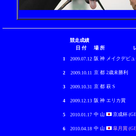
競走成績
日 付
場 所
阪 神
メイクデビュ
1
2009.07.12
京 都
2歳未勝利
2
2009.10.11
京 都
萩 S
3
2009.10.31
阪 神
エリカ賞
4
2009.12.13
中 山
京成杯 (GII
5
2010.01.17
中 山
皐月賞 (GI
6
2010.04.18