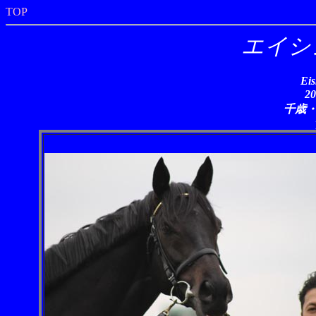
TOP
エイシ
Eis
2
千歳