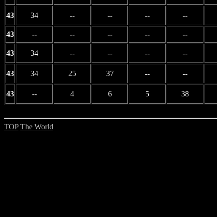
43
34
--
--
--
--
43
--
--
--
--
--
43
34
--
--
--
--
43
34
25
37
--
--
43
--
4
6
5
38
TOP
The World