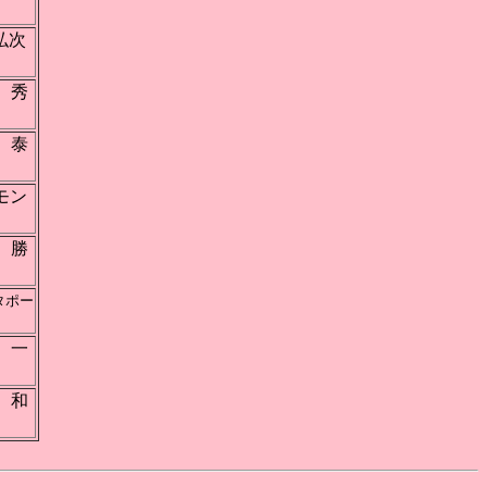
弘次
 秀
 泰
ハモン
 勝
タポー
 一
 和