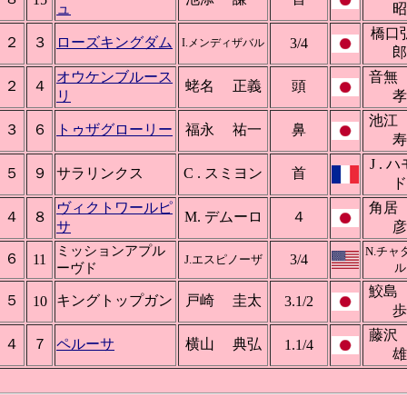
ュ
昭
橋口
２
３
ローズキングダム
3/4
I.メンディザバル
郎
オウケンブルース
音無
２
４
蛯名 正義
頭
リ
孝
池江
３
６
トゥザグローリー
福永 祐一
鼻
寿
J . 
５
９
サラリンクス
C . スミヨン
首
ド
ヴィクトワールピ
角居
４
８
M. デムーロ
４
サ
彦
ミッションアプル
N.チャ
６
11
3/4
J.エスピノーザ
ーヴド
ル
鮫島
５
キングトップガン
戸崎 圭太
10
3.1/2
歩
藤沢
４
７
ペルーサ
横山 典弘
1.1/4
雄