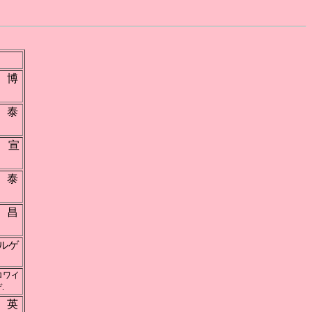
 博
 泰
 宣
 泰
 昌
ールゲ
ロワイ
.
 英