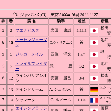
#
31 ジャパンＣ(GI) 東京 2400m 16頭 2011.11.27
枠
番
馬 名
騎手
着差
所属
松田
１
２
ブエナビスタ
岩田 康誠
2.24.2
資
トーセンジョーダ
池江
８
首
16
C.ウィリアムズ
ン
寿
堀
１
１
ジャガーメイル
四位 洋文
1.3/4
行
トレイルブレイザ
池江
３
５
武 豊
1/2
ー
寿
ウインバリアシオ
松永
６
安藤 勝己
12
3/4
ン
博
P.シ
７
デインドリーム
首
13
A. シュタルケ
ン
A.ドゥ
７
シャレータ
C. ルメール
14
1.1/4
エデ
エイシンフラッシ
藤原
８
池添 謙一
首
15