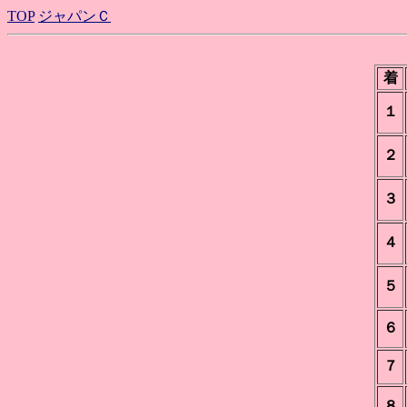
TOP
ジャパンＣ
着
１
２
３
４
５
６
７
８