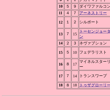
10
５
９
ダイワファルコ
11
４
７
アーネストリー
１
２
シルポート
12
トーセンジョー
７
13
15
ン
14
２
３
ネヴァブション
５
フェデラリスト
15
10
マイネルスター
８
16
17
ー
７
トランスワープ
17
14
18
８
18
トゥザグローリ