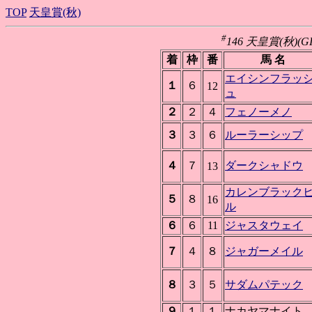
TOP
天皇賞(秋)
#
146 天皇賞(秋)(GI
着
枠
番
馬 名
エイシンフラッ
１
６
12
ュ
２
２
４
フェノーメノ
３
３
６
ルーラーシップ
４
７
ダークシャドウ
13
カレンブラック
５
８
16
ル
６
６
11
ジャスタウェイ
７
４
８
ジャガーメイル
８
３
５
サダムパテック
９
１
１
ナカヤマナイト