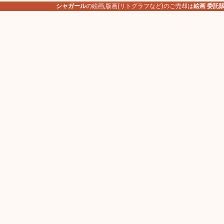
シャガール
の絵画,版画(リトグラフなど)のご売却は
絵画 委託