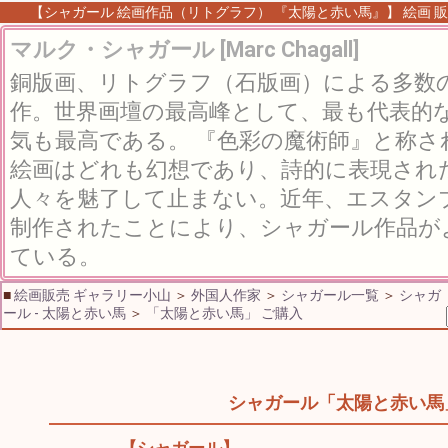
【シャガール 絵画作品（リトグラフ） 『太陽と赤い馬』】 絵画 販売
マルク・シャガール [Marc Chagall]
銅版画、リトグラフ（石版画）による多数
作。世界画壇の最高峰として、最も代表的
気も最高である。 『色彩の魔術師』と称
絵画はどれも幻想であり、詩的に表現され
人々を魅了して止まない。近年、エスタン
制作されたことにより、シャガール作品が
ている。
■
絵画販売 ギャラリー小山
＞
外国人作家
＞
シャガール一覧
＞
シャガ
ール - 太陽と赤い馬
＞
「太陽と赤い馬」 ご購入
シャガール「太陽と赤い馬