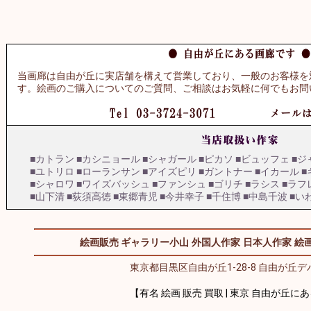
当画廊は自由が丘に実店舗を構えて営業しており、一般のお客様を
す。絵画のご購入についてのご質問、ご相談はお気軽に何でもお問
■カトラン
■カシニョール
■シャガール
■ピカソ
■ビュッフェ
■ジ
■ユトリロ
■ローランサン
■アイズピリ
■ガントナー
■イカール
■
■シャロワ
■ワイズバッシュ
■ファンシュ
■ゴリチ
■ラシス
■ラフ
■山下清
■荻須高徳
■東郷青児
■今井幸子
■千住博
■中島千波
■い
絵画販売 ギャラリー小山
外国人作家
日本人作家
絵画
東京都目黒区自由が丘1-28-8 自由が丘デパ
【有名 絵画 販売 買取 | 東京 自由が丘に