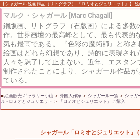
【シャガール 絵画作品（リトグラフ） 『ロミオとジュリエット』】 絵画 
マルク・シャガール [Marc Chagall]
銅版画、リトグラフ（石版画）による多数
作。世界画壇の最高峰として、最も代表的
気も最高である。 『色彩の魔術師』と称
絵画はどれも幻想であり、詩的に表現され
人々を魅了して止まない。近年、エスタン
制作されたことにより、シャガール作品が
ている。
■
絵画販売 ギャラリー小山
＞
外国人作家
＞
シャガール一覧
＞
シャガ
ル - ロミオとジュリエット
＞
「ロミオとジュリエット」 ご購入
シャガール「ロミオとジュリエット」 (