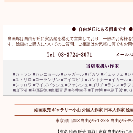
当画廊は自由が丘に実店舗を構えて営業しており、一般のお客様を
す。絵画のご購入についてのご質問、ご相談はお気軽に何でもお問
■カトラン
■カシニョール
■シャガール
■ピカソ
■ビュッフェ
■ジ
■ユトリロ
■ローランサン
■アイズピリ
■ガントナー
■イカール
■
■シャロワ
■ワイズバッシュ
■ファンシュ
■ゴリチ
■ラシス
■ラフ
■山下清
■荻須高徳
■東郷青児
■今井幸子
■千住博
■中島千波
■い
絵画販売 ギャラリー小山
外国人作家
日本人作家
絵画
東京都目黒区自由が丘1-28-8 自由が丘デパ
【有名 絵画 販売 買取 | 東京 自由が丘に