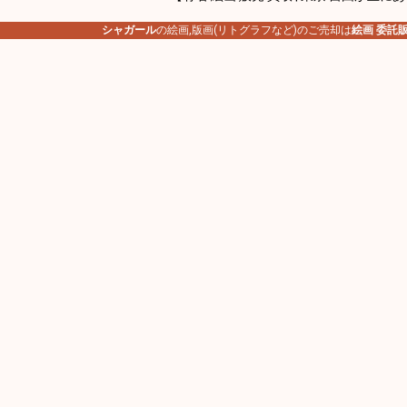
シャガール
の絵画,版画(リトグラフなど)のご売却は
絵画 委託