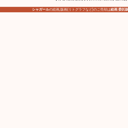
シャガール
の絵画,版画(リトグラフなど)のご売却は
絵画 委託