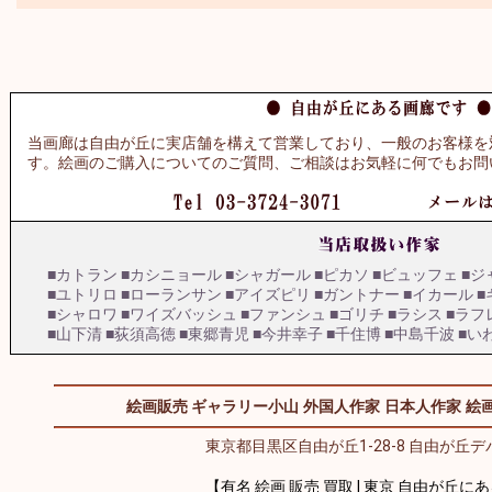
当画廊は自由が丘に実店舗を構えて営業しており、一般のお客様を
す。絵画のご購入についてのご質問、ご相談はお気軽に何でもお問
■カトラン
■カシニョール
■シャガール
■ピカソ
■ビュッフェ
■ジ
■ユトリロ
■ローランサン
■アイズピリ
■ガントナー
■イカール
■
■シャロワ
■ワイズバッシュ
■ファンシュ
■ゴリチ
■ラシス
■ラフ
■山下清
■荻須高徳
■東郷青児
■今井幸子
■千住博
■中島千波
■い
絵画販売 ギャラリー小山
外国人作家
日本人作家
絵画
東京都目黒区自由が丘1-28-8 自由が丘デパ
【有名 絵画 販売 買取 | 東京 自由が丘に