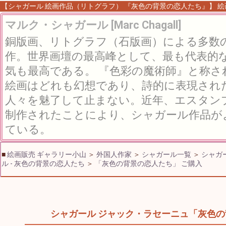
【シャガール 絵画作品（リトグラフ） 『灰色の背景の恋人たち』】 絵画 
マルク・シャガール [Marc Chagall]
銅版画、リトグラフ（石版画）による多数
作。世界画壇の最高峰として、最も代表的
気も最高である。 『色彩の魔術師』と称
絵画はどれも幻想であり、詩的に表現され
人々を魅了して止まない。近年、エスタン
制作されたことにより、シャガール作品が
ている。
■
絵画販売 ギャラリー小山
＞
外国人作家
＞
シャガール一覧
＞
シャガ
ル - 灰色の背景の恋人たち
＞
「灰色の背景の恋人たち」 ご購入
シャガール ジャック・ラセーニュ「灰色