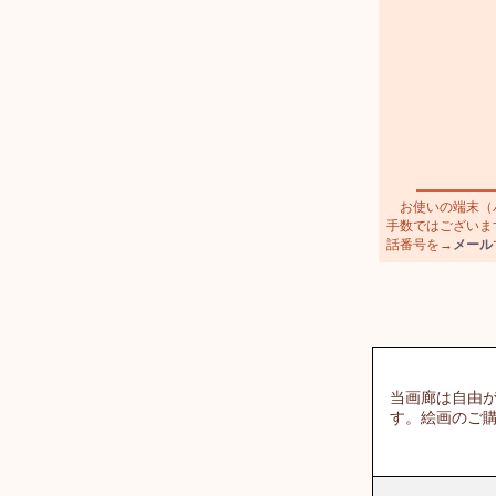
お使いの端末（パ
手数ではございます
話番号を→
メール
当画廊は自由
す。絵画のご