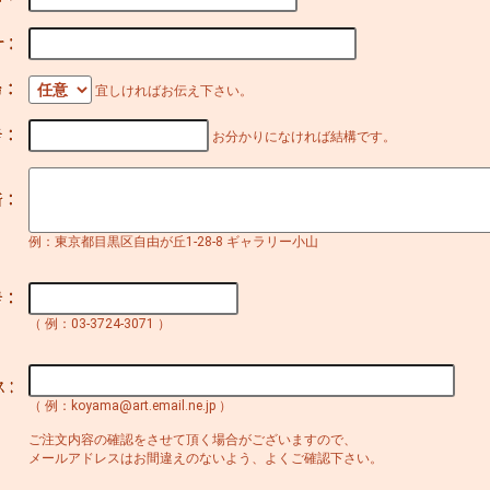
宜しければお伝え下さい。
お分かりになければ結構です。
例：東京都目黒区自由が丘1-28-8 ギャラリー小山
（ 例：03-3724-3071 ）
（ 例：koyama@art.email.ne.jp ）
ご注文内容の確認をさせて頂く場合がございますので、
メールアドレスはお間違えのないよう、よくご確認下さい。