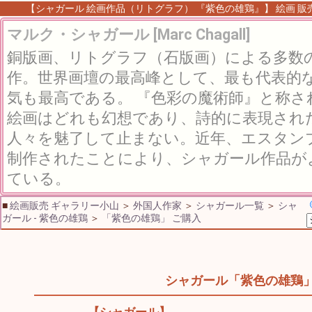
【シャガール 絵画作品（リトグラフ） 『紫色の雄鶏』】 絵画 販売 
マルク・シャガール [Marc Chagall]
銅版画、リトグラフ（石版画）による多数
作。世界画壇の最高峰として、最も代表的
気も最高である。 『色彩の魔術師』と称
絵画はどれも幻想であり、詩的に表現され
人々を魅了して止まない。近年、エスタン
制作されたことにより、シャガール作品が
ている。
■
絵画販売 ギャラリー小山
＞
外国人作家
＞
シャガール一覧
＞
シャ
ガール - 紫色の雄鶏
＞
「紫色の雄鶏」 ご購入
シャガール「紫色の雄鶏