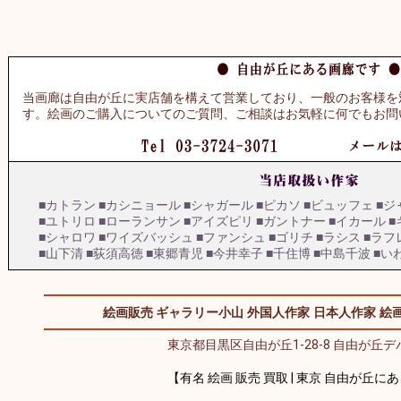
当画廊は自由が丘に実店舗を構えて営業しており、一般のお客様を
す。絵画のご購入についてのご質問、ご相談はお気軽に何でもお問
■カトラン
■カシニョール
■シャガール
■ピカソ
■ビュッフェ
■ジ
■ユトリロ
■ローランサン
■アイズピリ
■ガントナー
■イカール
■
■シャロワ
■ワイズバッシュ
■ファンシュ
■ゴリチ
■ラシス
■ラフ
■山下清
■荻須高徳
■東郷青児
■今井幸子
■千住博
■中島千波
■い
絵画販売 ギャラリー小山
外国人作家
日本人作家
絵画
東京都目黒区自由が丘1-28-8 自由が丘デパ
【有名 絵画 販売 買取 | 東京 自由が丘に