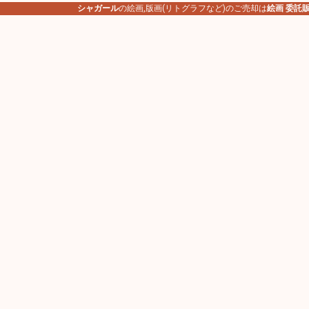
シャガール
の絵画,版画(リトグラフなど)のご売却は
絵画 委託