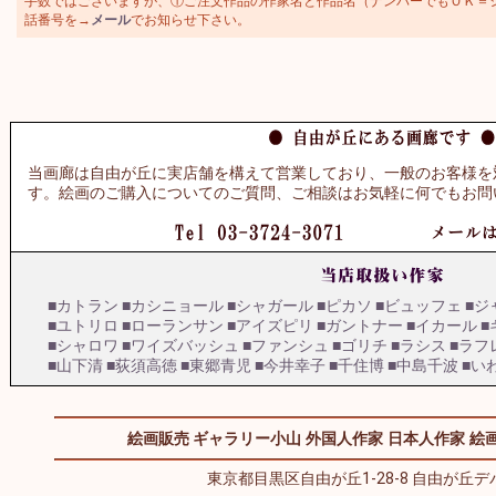
手数ではございますが、①ご注文作品の作家名と作品名（ナンバーでもＯＫ＝シャガ
話番号を→
メール
でお知らせ下さい。
当画廊は自由が丘に実店舗を構えて営業しており、一般のお客様を
す。絵画のご購入についてのご質問、ご相談はお気軽に何でもお問
■カトラン
■カシニョール
■シャガール
■ピカソ
■ビュッフェ
■ジ
■ユトリロ
■ローランサン
■アイズピリ
■ガントナー
■イカール
■
■シャロワ
■ワイズバッシュ
■ファンシュ
■ゴリチ
■ラシス
■ラフ
■山下清
■荻須高徳
■東郷青児
■今井幸子
■千住博
■中島千波
■い
絵画販売 ギャラリー小山
外国人作家
日本人作家
絵画
東京都目黒区自由が丘1-28-8 自由が丘デパ