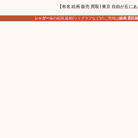
【有名 絵画 販売 買取 | 東京 自由が丘に
シャガール
の絵画,版画(リトグラフなど)のご売却は
絵画 委託