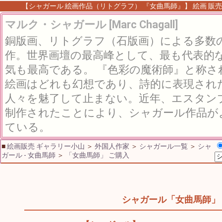
【シャガール 絵画作品（リトグラフ） 『女曲馬師』】 絵画 販売 
マルク・シャガール [Marc Chagall]
銅版画、リトグラフ（石版画）による多数
作。世界画壇の最高峰として、最も代表的
気も最高である。 『色彩の魔術師』と称
絵画はどれも幻想であり、詩的に表現され
人々を魅了して止まない。近年、エスタン
制作されたことにより、シャガール作品が
ている。
■
絵画販売 ギャラリー小山
＞
外国人作家
＞
シャガール一覧
＞
シャ
ガール - 女曲馬師
＞
「女曲馬師」 ご購入
シャガール「女曲馬師」